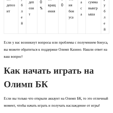
деп
0
а
сумма
депоз
б
вращ
0
ия
у
ози
%
с
выигр
ит
л
ения
бон
б
т
а
ыша
е
уса
л
й
е
й
Если у вас возникнут вопросы или проблемы с получением бонуса,
вы можете обратиться к поддержке Олимп Казино. Нашли ответ на
ваш вопрос!
Как начать играть на
Олимп БК
Если вы только что открыли аккаунт на Олимп БК, то это отличный
момент, чтобы начать играть и получать наслаждение от игры!