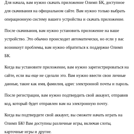
Для начала, вам нужно скачать приложение Олимп БК, доступное
для скачивания на официальном сайте. Вам нужно только выбрать
операционную систему вашего устройства и скачать приложение.
После скачивания, вам нужно установить приложение на ваше
устройство. Это обычно происходит автоматически, но если у вас
возникнут проблемы, вам нужно обратиться к поддержке Олимп
БК.
Когда вы установите приложение, вам нужно зарегистрироваться на
сайте, если вы еще не сделали это. Вам нужно ввести свои личные
данные, такие как имя, фамилия, адрес электронной почты и пароль.
После регистрации, вам нужно подтвердить свой аккаунт, отправив
код, который будет отправлен вам на электронную почту.
Когда вы подтвердите свой аккаунт, вы сможете начать играть на
Олимп БК! Вам доступны различные игры, включая слоты,
карточные игры и другие.