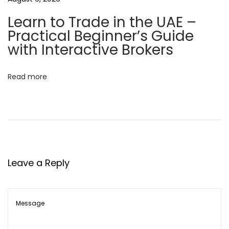
t
п
Learn to Trade in the UAE –
о
i
Practical Beginner’s Guide
л
with Interactive Brokers
o
н
ы
Read more
n
й
б
о
н
у
с
Leave a Reply
‑
г
и
д
и