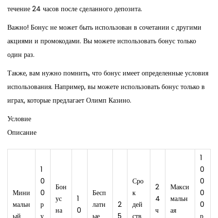
течение 24 часов после сделанного депозита.
Важно! Бонус не может быть использован в сочетании с другими
акциями и промокодами. Вы можете использовать бонус только
один раз.
Также, вам нужно помнить, что бонус имеет определенные условия
использования. Например, вы можете использовать бонус только в
играх, которые предлагает Олимп Казино.
Условие
Описание
1
1
0
0
Сро
0
Бон
2
Макси
Мини
0
Бесп
к
0
ус
1
4
мальн
мальн
р
латн
2
дей
0
на
0
ч
ая
ый
у
ые
5
ств
р