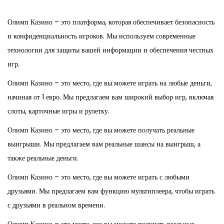
Олимп Казино – это платформа, которая обеспечивает безопасность
и конфиденциальность игроков. Мы используем современные
технологии для защиты вашей информации и обеспечения честных
игр.
Олимп Казино – это место, где вы можете играть на любые деньги,
начиная от 1 евро. Мы предлагаем вам широкий выбор игр, включая
слоты, карточные игры и рулетку.
Олимп Казино – это место, где вы можете получать реальные
выигрыши. Мы предлагаем вам реальные шансы на выигрыш, а
также реальные деньги.
Олимп Казино – это место, где вы можете играть с любыми
друзьями. Мы предлагаем вам функцию мультиплеера, чтобы играть
с друзьями в реальном времени.