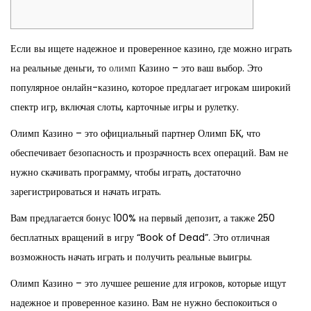
Если вы ищете надежное и проверенное казино, где можно играть
на реальные деньги, то
олимп
Казино – это ваш выбор. Это
популярное онлайн-казино, которое предлагает игрокам широкий
спектр игр, включая слоты, карточные игры и рулетку.
Олимп Казино – это официальный партнер Олимп БК, что
обеспечивает безопасность и прозрачность всех операций. Вам не
нужно скачивать программу, чтобы играть, достаточно
зарегистрироваться и начать играть.
Вам предлагается бонус 100% на первый депозит, а также 250
бесплатных вращений в игру “Book of Dead”. Это отличная
возможность начать играть и получить реальные выигры.
Олимп Казино – это лучшее решение для игроков, которые ищут
надежное и проверенное казино. Вам не нужно беспокоиться о