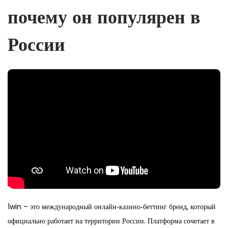
почему он популярен в
России
1win – это международный онлайн‑казино‑беттинг бренд, который
официально работает на территории России. Платформа сочетает в