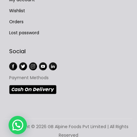
е
с
Wishlist
п
Orders
л
Lost password
а
т
Social
н
ы
х
Payment Methods
в
р
а
щ
е
н
Chat With Us
Copyright © 2026 GB Alpine Foods Pvt Limited | All Rights
и
Reserved