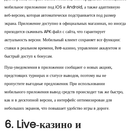
мобильное приложение под iOS и Android, а также адаптивную
веб‑версию, которая автоматически подстраивается под размер
экрана. Приложение доступно в официальных магазинах, но иногда
приходится скачивать APK‑файл с сайта, что гарантирует
актуальность версии. Мобильный клиент сохраняет все функции:
ставки в реальном времени, live‑казино, управление аккаунтом и
быстрый доступ к бонусам.
Пуш‑уведомления в приложении сообщают о новых акциях,
предстоящих турнирах и статусе выводов, поэтому вы не
пропустите выгодные предложения. При использовании
мобильного приложения вывод средств происходит так же быстро,
как и в десктопной версии, а интерфейс оптимизирован для
небольших экранов, что повышает удобство игры в дороге.
6. Live‑казино и