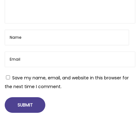
e
л
x
и
t
м
p
п
o
К
s
а
t
з
:
и
н
Save my name, email, and website in this browser for
о
the next time I comment.
–
П
о
л
у
ч