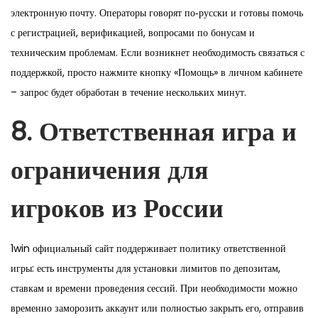
электронную почту. Операторы говорят по‑русски и готовы помочь
с регистрацией, верификацией, вопросами по бонусам и
техническим проблемам. Если возникнет необходимость связаться с
поддержкой, просто нажмите кнопку «Помощь» в личном кабинете
– запрос будет обработан в течение нескольких минут.
8. Ответственная игра и
ограничения для
игроков из России
1win официальный сайт поддерживает политику ответственной
игры: есть инструменты для установки лимитов по депозитам,
ставкам и времени проведения сессий. При необходимости можно
временно заморозить аккаунт или полностью закрыть его, отправив