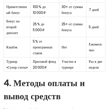
Приветственн
100 % до
30× от суммы
7 дней
ый бонус
10 000 ₽
бонуса
Бонус на
25 % до
25× от суммы
второй
5 дней
5 000 ₽
бонуса
депозит
5 % от
Ежемеся
Кэшбэк
проигранных
Нет
чно
ставок
Турнир
Призовой фонд
Участие в
Раз в две
«Супер слоты»
20 000 ₽
турнире
недели
4. Методы оплаты и
вывод средств