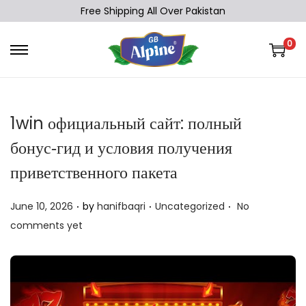
Free Shipping All Over Pakistan
0
S
S
k
k
i
i
p
p
1win официальный сайт: полный
t
t
бонус‑гид и условия получения
o
o
приветственного пакета
n
c
a
o
.
.
.
P
P
June 10, 2026
by
hanifbaqri
Uncategorized
No
v
n
o
o
comments yet
i
t
s
s
g
e
t
t
a
n
e
e
t
t
d
d