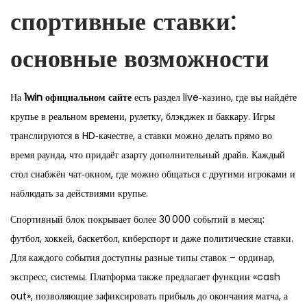
спортивные ставки:
основные возможности
На
1win официальном сайте
есть раздел live‑казино, где вы найдёте
крупье в реальном времени, рулетку, блэкджек и баккару. Игры
транслируются в HD‑качестве, а ставки можно делать прямо во
время раунда, что придаёт азарту дополнительный драйв. Каждый
стол снабжён чат‑окном, где можно общаться с другими игроками и
наблюдать за действиями крупье.
Спортивный блок покрывает более 30 000 событий в месяц:
футбол, хоккей, баскетбол, киберспорт и даже политические ставки.
Для каждого события доступны разные типы ставок – ординар,
экспресс, системы. Платформа также предлагает функции «cash
out», позволяющие зафиксировать прибыль до окончания матча, а