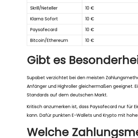
Skrill/Neteller
10 €
Klarna Sofort
10 €
Paysafecard
10 €
Bitcoin/Ethereum
10 €
Gibt es Besonderhe
Supabet verzichtet bei den meisten Zahlungsmethode
Anfänger und Highroller gleichermaßen geeignet. Ei
Standards auf dem deutschen Markt.
Kritisch anzumerken ist, dass Paysafecard nur für E
kann. Dafür punkten E-Wallets und Krypto mit hoher 
Welche Zahlungsmet