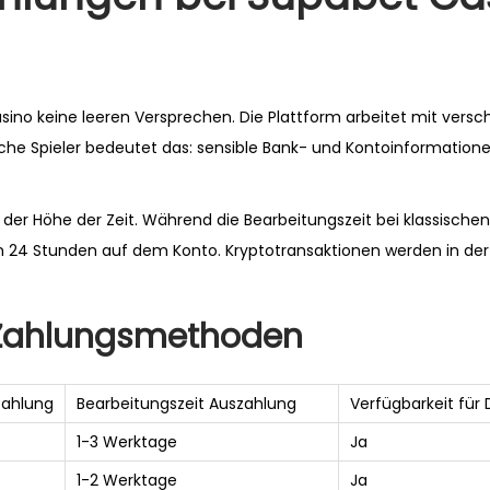
sino keine leeren Versprechen. Die Plattform arbeitet mit vers
che Spieler bedeutet das: sensible Bank- und Kontoinformatio
f der Höhe der Zeit. Während die Bearbeitungszeit bei klassisch
on 24 Stunden auf dem Konto. Kryptotransaktionen werden in de
 Zahlungsmethoden
zahlung
Bearbeitungszeit Auszahlung
Verfügbarkeit für 
1-3 Werktage
Ja
1-2 Werktage
Ja