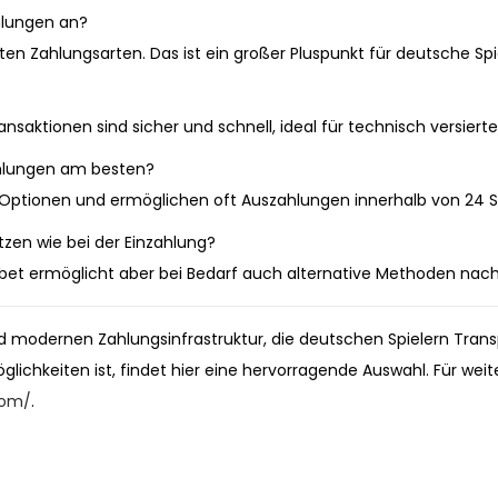
hlungen an?
en Zahlungsarten. Das ist ein großer Pluspunkt für deutsche Spie
nsaktionen sind sicher und schnell, ideal für technisch versierte
ahlungen am besten?
ten Optionen und ermöglichen oft Auszahlungen innerhalb von 24 
tzen wie bei der Einzahlung?
pabet ermöglicht aber bei Bedarf auch alternative Methoden na
d modernen Zahlungsinfrastruktur, die deutschen Spielern Trans
ichkeiten ist, findet hier eine hervorragende Auswahl. Für weit
com/
.