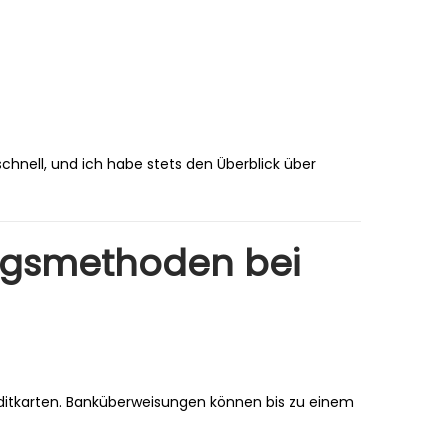
chnell, und ich habe stets den Überblick über
ungsmethoden bei
editkarten. Banküberweisungen können bis zu einem