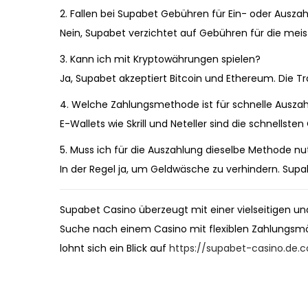
2. Fallen bei Supabet Gebühren für Ein- oder Ausza
Nein, Supabet verzichtet auf Gebühren für die meist
3. Kann ich mit Kryptowährungen spielen?
Ja, Supabet akzeptiert Bitcoin und Ethereum. Die Tra
4. Welche Zahlungsmethode ist für schnelle Ausz
E-Wallets wie Skrill und Neteller sind die schnells
5. Muss ich für die Auszahlung dieselbe Methode nu
In der Regel ja, um Geldwäsche zu verhindern. Su
Supabet Casino überzeugt mit einer vielseitigen un
Suche nach einem Casino mit flexiblen Zahlungsmögl
lohnt sich ein Blick auf
https://supabet-casino.de.
P
P
G
r
i