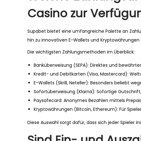
i
Casino zur Verfügu
o
n
Supabet bietet eine umfangreiche Palette an Zahl
hin zu innovativen E-Wallets und Kryptowährungen is
Die wichtigsten Zahlungsmethoden im Überblick:
Banküberweisung (SEPA): Direktes und bewährtes 
Kredit- und Debitkarten (Visa, Mastercard): Welt
E-Wallets (Skrill, Neteller): Besonders beliebt w
Sofortüberweisung (Klarna): Sofortige Gutschrift,
Paysafecard: Anonymes Bezahlen mittels Prepa
Kryptowährungen (Bitcoin, Ethereum): Für Spiele
Diese Auswahl sorgt dafür, dass sich jeder Spieler i
Sind Ein- und Ausz