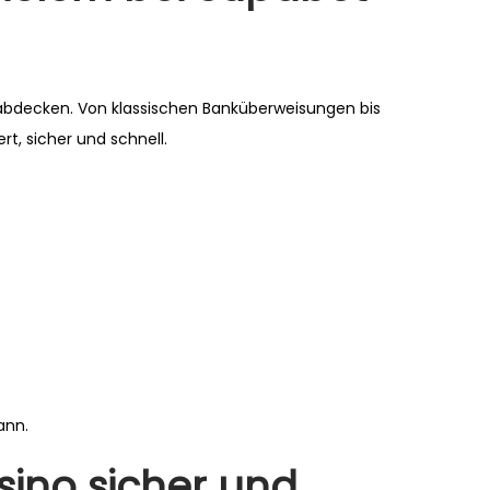
 abdecken. Von klassischen Banküberweisungen bis
t, sicher und schnell.
ann.
sino sicher und