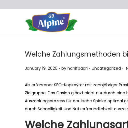
S
S
k
k
i
i
p
p
Welche Zahlungsmethoden bie
t
t
o
o
.
.
.
P
P
January 19, 2026
by
hanifbaqri
Uncategorized
n
c
o
o
a
o
s
s
Als erfahrener SEO-Kopiraÿter mit zehnjähriger Prax
v
n
t
t
Zielgruppe. Das Casino glänzt nicht nur durch eine
i
t
e
e
Auszahlungsprozess für deutsche Spieler optimal ge
g
e
d
d
durch Schnelligkeit und Nutzerfreundlichkeit ausze
a
n
o
i
Welche Zahlungsart
t
t
n
n