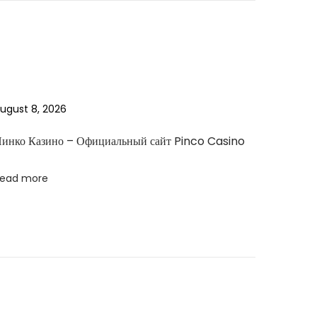
ugust 8, 2026
инко Казино – Официальный сайт Pinco Casino
ead more