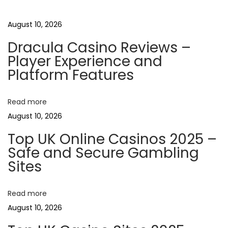
t
u
d
s
z
August 10, 2026
n
p
u
Dracula Casino Reviews –
o
m
a
Player Experience and
s
G
Platform Features
t
l
v
:
ü
Read more
c
i
August 10, 2026
k
Top UK Online Casinos 2025 –
i
g
Safe and Secure Gambling
m
Sites
E
a
r
w
Read more
t
i
August 10, 2026
n