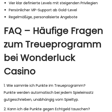
Vier klar definierte Levels mit steigenden Privilegien
Persönlicher VIP-Support ab Gold-Level
Regelmäßige, personalisierte Angebote
FAQ – Häufige Fragen
zum Treueprogramm
bei Wonderluck
Casino
1. Wie sammle ich Punkte im Treueprogramm?
Punkte werden automatisch bei jedem Spieleinsatz
gutgeschrieben, unabhängig vom Spieltyp.
2. Kann ich die Punkte gegen Echtgeld tauschen?