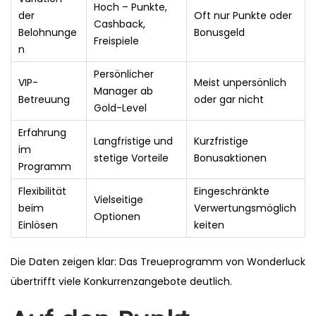
Hoch – Punkte,
der
Oft nur Punkte oder
Cashback,
Belohnunge
Bonusgeld
Freispiele
n
Persönlicher
VIP-
Meist unpersönlich
Manager ab
Betreuung
oder gar nicht
Gold-Level
Erfahrung
Langfristige und
Kurzfristige
im
stetige Vorteile
Bonusaktionen
Programm
Flexibilität
Eingeschränkte
Vielseitige
beim
Verwertungsmöglich
Optionen
Einlösen
keiten
Die Daten zeigen klar: Das Treueprogramm von Wonderluck
übertrifft viele Konkurrenzangebote deutlich.