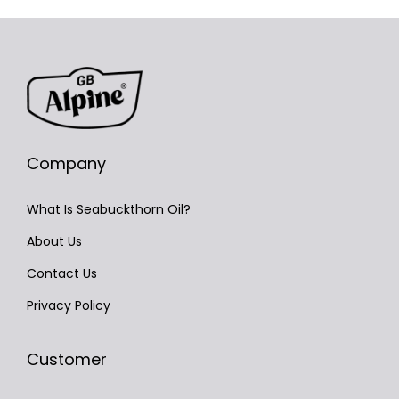
s
i
n
o
v
a
Company
n
S
What Is Seabuckthorn Oil?
i
m
About Us
p
Contact Us
l
Privacy Policy
e
C
Customer
a
s