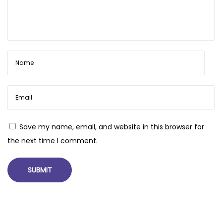
e
o
x
e
t
w
p
e
o
r
s
k
t
t
:
h
e
Save my name, email, and website in this browser for
t
the next time I comment.
l
i
v
e
c
a