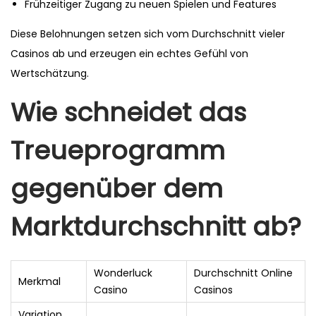
Frühzeitiger Zugang zu neuen Spielen und Features
Diese Belohnungen setzen sich vom Durchschnitt vieler
Casinos ab und erzeugen ein echtes Gefühl von
Wertschätzung.
Wie schneidet das
Treueprogramm
gegenüber dem
Marktdurchschnitt ab?
Wonderluck
Durchschnitt Online
Merkmal
Casino
Casinos
Variation