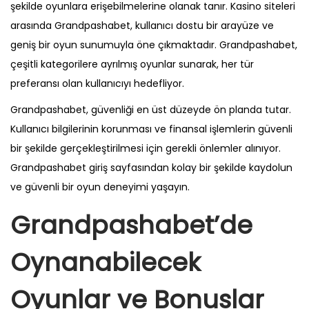
şekilde oyunlara erişebilmelerine olanak tanır. Kasino siteleri
arasında Grandpashabet, kullanıcı dostu bir arayüze ve
geniş bir oyun sunumuyla öne çıkmaktadır. Grandpashabet,
çeşitli kategorilere ayrılmış oyunlar sunarak, her tür
preferansı olan kullanıcıyı hedefliyor.
Grandpashabet, güvenliği en üst düzeyde ön planda tutar.
Kullanıcı bilgilerinin korunması ve finansal işlemlerin güvenli
bir şekilde gerçekleştirilmesi için gerekli önlemler alınıyor.
Grandpashabet giriş sayfasından kolay bir şekilde kaydolun
ve güvenli bir oyun deneyimi yaşayın.
Grandpashabet’de
Oynanabilecek
Oyunlar ve Bonuslar