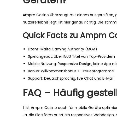
Geräten?
Ampm Casino überzeugt mit einem ausgereiften, ger
Nutzererlebnis legt, ist hier genau richtig. Die st
Quick Facts zu Ampm C
Lizenz: Malta Gaming Authority (MGA)
Spielangebot: Über 1500 Titel von Top-Providern
Mobile Nutzung: Responsive Design, keine App nö
Bonus: Willkommensbonus + Treueprogramme
Support: Deutschsprachig, live Chat und E-Mail
FAQ – Häufig geste
1. Ist Ampm Casino auch für mobile Geräte optimie
Ja, die Plattform nutzt ein responsives Webdesign, 