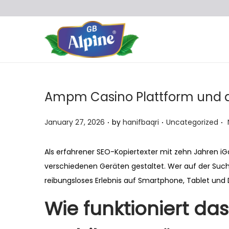
S
S
k
k
i
i
p
p
Ampm Casino Plattform und da
t
t
o
o
.
.
.
P
P
January 27, 2026
by
hanifbaqri
Uncategorized
n
c
o
o
a
o
s
s
Als erfahrener SEO-Kopiertexter mit zehn Jahren i
v
n
t
t
verschiedenen Geräten gestaltet. Wer auf der Such
i
t
e
e
reibungsloses Erlebnis auf Smartphone, Tablet und
g
e
d
d
Wie funktioniert d
a
n
o
i
t
t
n
n