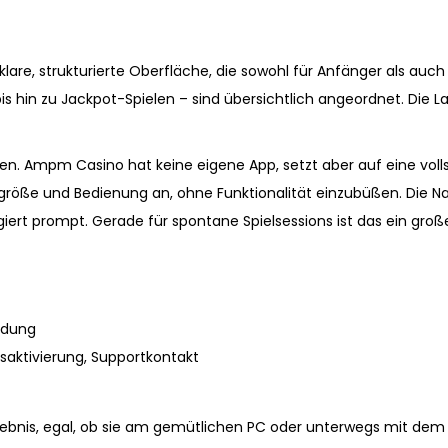
e, strukturierte Oberfläche, die sowohl für Anfänger als auch er
is hin zu Jackpot-Spielen – sind übersichtlich angeordnet. Die L
en. Ampm Casino hat keine eigene App, setzt aber auf eine voll
röße und Bedienung an, ohne Funktionalität einzubüßen. Die Navi
rt prompt. Gerade für spontane Spielsessions ist das ein großer
ndung
usaktivierung, Supportkontakt
Erlebnis, egal, ob sie am gemütlichen PC oder unterwegs mit de