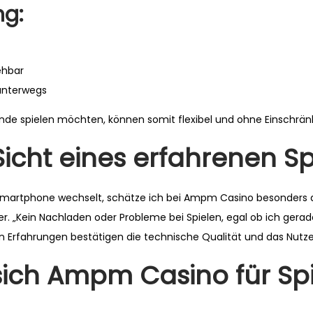
ng:
ehbar
unterwegs
 Runde spielen möchten, können somit flexibel und ohne Einschr
cht eines erfahrenen Sp
Smartphone wechselt, schätze ich bei Ampm Casino besonders d
ler. „Kein Nachladen oder Probleme bei Spielen, egal ob ich gerad
en Erfahrungen bestätigen die technische Qualität und das Nutze
sich Ampm Casino für Spi