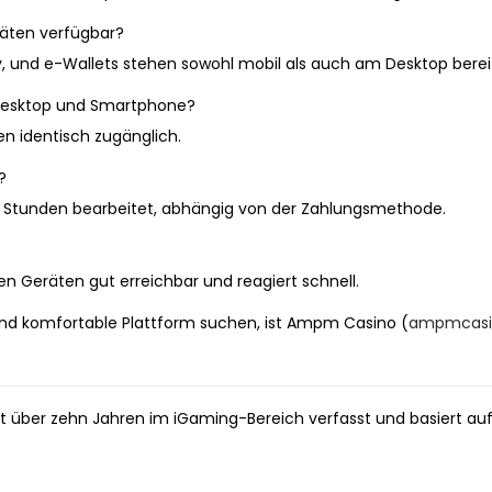
äten verfügbar?
y, und e-Wallets stehen sowohl mobil als auch am Desktop berei
 Desktop und Smartphone?
en identisch zugänglich.
?
4 Stunden bearbeitet, abhängig von der Zahlungsmethode.
len Geräten gut erreichbar und reagiert schnell.
 und komfortable Plattform suchen, ist Ampm Casino (
ampmcasi
t über zehn Jahren im iGaming-Bereich verfasst und basiert auf