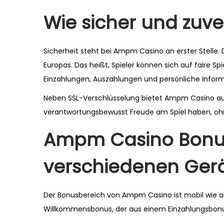
Wie sicher und zuve
Sicherheit steht bei Ampm Casino an erster Stelle. 
Europas. Das heißt, Spieler können sich auf faire S
Einzahlungen, Auszahlungen und persönliche Informa
Neben SSL-Verschlüsselung bietet Ampm Casino auch
verantwortungsbewusst Freude am Spiel haben, 
Ampm Casino Bonus
verschiedenen Ger
Der Bonusbereich von Ampm Casino ist mobil wie am
Willkommensbonus, der aus einem Einzahlungsbonus