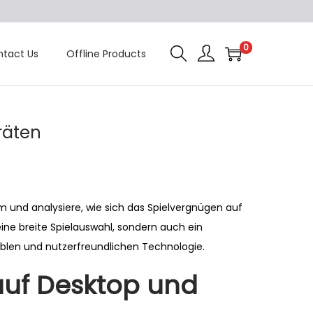
0
tact Us
Offline Products
räten
 und analysiere, wie sich das Spielvergnügen auf
ne breite Spielauswahl, sondern auch ein
iblen und nutzerfreundlichen Technologie.
auf Desktop und