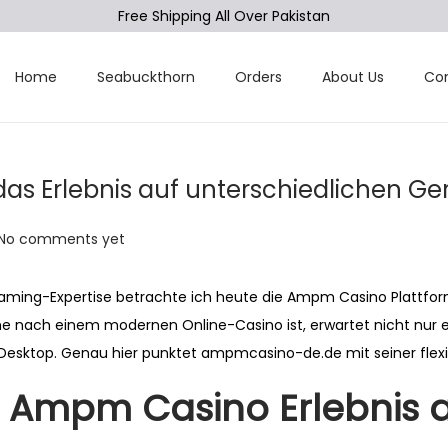
Free Shipping All Over Pakistan
Home
Seabuckthorn
Orders
About Us
Con
s Erlebnis auf unterschiedlichen Ge
No comments yet
Gaming-Expertise betrachte ich heute die Ampm Casino Plattform
e nach einem modernen Online-Casino ist, erwartet nicht nur ei
 Desktop. Genau hier punktet ampmcasino-de.de mit seiner flex
as Ampm Casino Erlebnis 