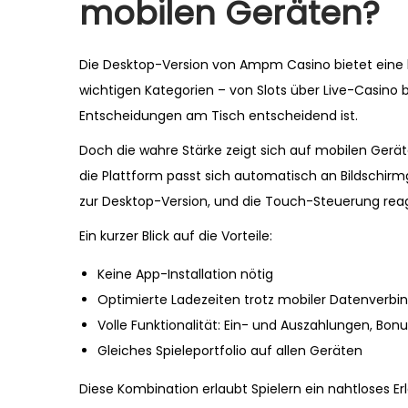
mobilen Geräten?
i
o
n
Die Desktop-Version von Ampm Casino bietet eine klar
wichtigen Kategorien – von Slots über Live-Casino b
Entscheidungen am Tisch entscheidend ist.
Doch die wahre Stärke zeigt sich auf mobilen Gerät
die Plattform passt sich automatisch an Bildschirmg
zur Desktop-Version, und die Touch-Steuerung reagie
Ein kurzer Blick auf die Vorteile:
Keine App-Installation nötig
Optimierte Ladezeiten trotz mobiler Datenverbi
Volle Funktionalität: Ein- und Auszahlungen, Bon
Gleiches Spieleportfolio auf allen Geräten
Diese Kombination erlaubt Spielern ein nahtloses 