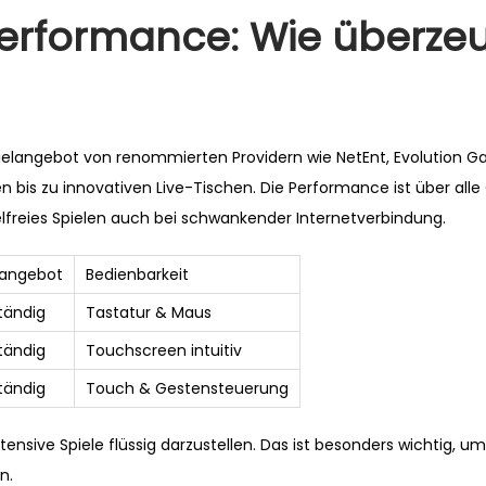
Performance: Wie überz
angebot von renommierten Providern wie NetEnt, Evolution Gam
n bis zu innovativen Live-Tischen. Die Performance ist über alle
elfreies Spielen auch bei schwankender Internetverbindung.
langebot
Bedienbarkeit
ständig
Tastatur & Maus
ständig
Touchscreen intuitiv
ständig
Touch & Gestensteuerung
nsive Spiele flüssig darzustellen. Das ist besonders wichtig, um
n.