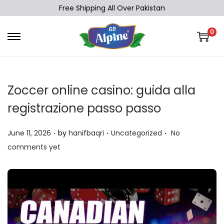
Free Shipping All Over Pakistan
0
S
S
k
k
i
i
p
p
Zoccer online casino: guida alla
t
t
registrazione passo passo
o
o
n
c
.
.
.
P
P
June 11, 2026
by
hanifbaqri
Uncategorized
No
a
o
o
o
comments yet
v
n
s
s
i
t
t
t
g
e
e
e
a
n
d
d
t
t
o
i