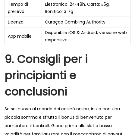
Tempo di
Elettronico: 24‑48h, Carta: ≤5g,
prelievo
Bonifico: 3‑7g
Licenza
Curaçao Gambling Authority
Disponibile iOS & Android, versione web
App mobile
responsive
9. Consigli per i
principianti e
conclusioni
Se sei nuovo al mondo dei casinò online, inizia con una
piccola somma e sfrutta il bonus di benvenuto per
aumentare il bankroll. Gioca prima alle slot a bassa
volatilità per familiarizzare con il meccanismo di payout,