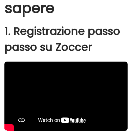
sapere
1. Registrazione passo
passo su Zoccer