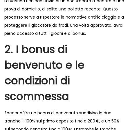
La verifica richiede l’invio di un documento d’identità e una
prova di domicilio, di solito una bolletta recente. Questo
processo serve a rispettare le normative antiriciclaggio e a
proteggere il giocatore da frodi. Una volta approvata, avrai
pieno accesso a tutti i giochi e ai bonus.
2. I bonus di
benvenuto e le
condizioni di
scommessa
Zoccer offre un bonus di benvenuto suddiviso in due
tranche: il 100% sul primo deposito fino a 200 €, e un 50%
sul secondo deposito fino a 100 €. Entrambe le tranche