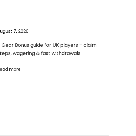
ugust 7, 2026
 Gear Bonus guide for UK players – claim
teps, wagering & fast withdrawals
ead more