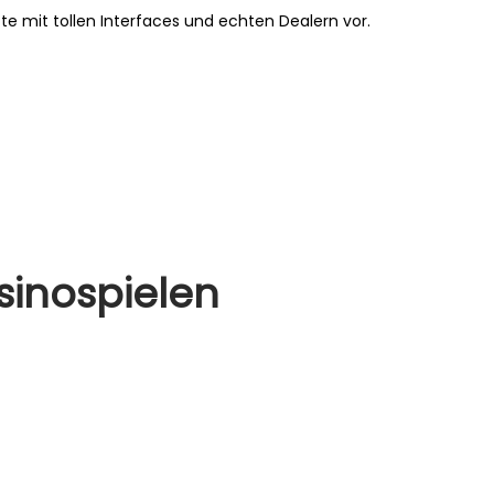
ette mit tollen Interfaces und echten Dealern vor.
sinospielen