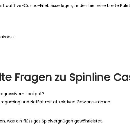
Wert auf Live-Casino-Erlebnisse legen, finden hier eine breite Pal
Fairness
lte Fragen zu Spinline Ca
 progressivem Jackpot?
icrogaming und NetEnt mit attraktiven Gewinnsummen.
en, was ein flüssiges Spielvergnügen gewährleistet.