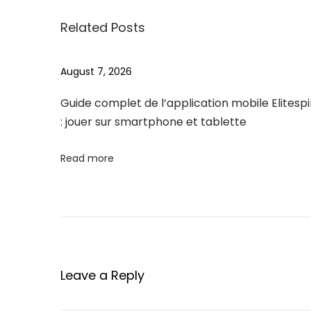
s
i
d
Related Posts
o
i
t
u
e
s
S
August 7, 2026
n
p
p
Guide complet de l’application mobile Elitesp
o
i
a
: jouer sur smartphone et tablette
s
e
t
l
v
Read more
:
e
b
i
e
i
g
D
u
a
Leave a Reply
d
e