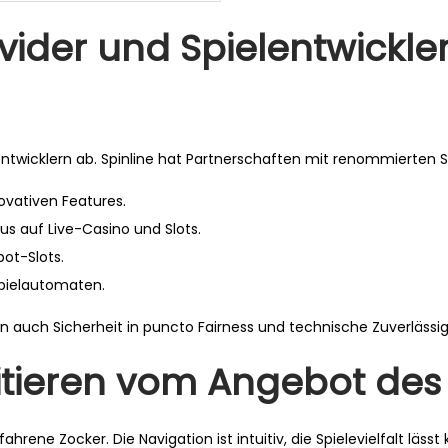
vider und Spielentwickler
Entwicklern ab. Spinline hat Partnerschaften mit renommierten 
novativen Features.
us auf Live-Casino und Slots.
pot-Slots.
 Spielautomaten.
rn auch Sicherheit in puncto Fairness und technische Zuverlässig
itieren vom Angebot des 
fahrene Zocker. Die Navigation ist intuitiv, die Spielevielfalt 