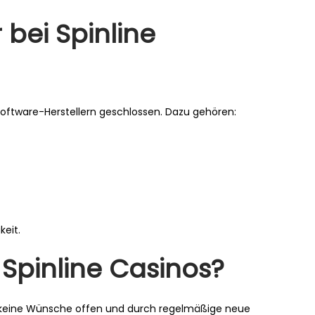
 bei Spinline
Software-Herstellern geschlossen. Dazu gehören:
keit.
Spinline Casinos?
lässt keine Wünsche offen und durch regelmäßige neue