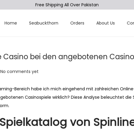
Free Shipping All Over Pakistan
Home
Seabuckthorn
Orders
About Us
Con
ne Casino bei den angebotenen Casino
No comments yet
 iGaming-Bereich habe ich mich eingehend mit zahlreichen Onlin
ngebotenen Casinospiele wirklich? Diese Analyse beleuchtet die S
form.
er Spielkatalog von Spinli