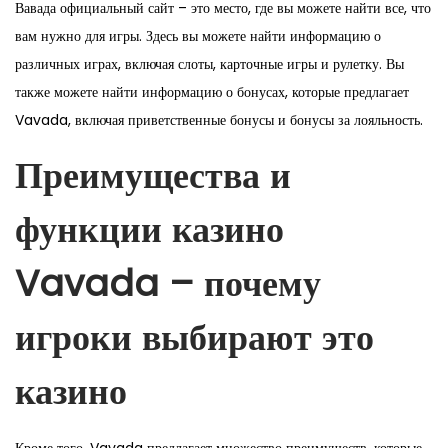
Вавада официальный сайт – это место, где вы можете найти все, что
вам нужно для игры. Здесь вы можете найти информацию о
различных играх, включая слоты, карточные игры и рулетку. Вы
также можете найти информацию о бонусах, которые предлагает
Vavada, включая приветственные бонусы и бонусы за лояльность.
Преимущества и
функции казино
Vavada – почему
игроки выбирают это
казино