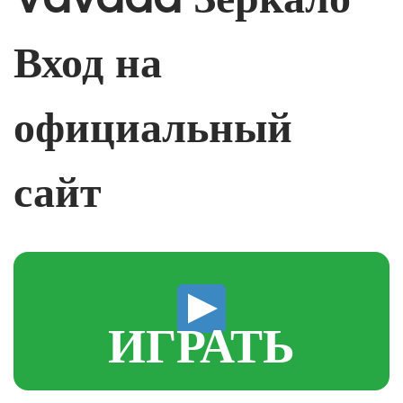
i
n
n
o
Вход на
n
официальный
сайт
ИГРАТЬ