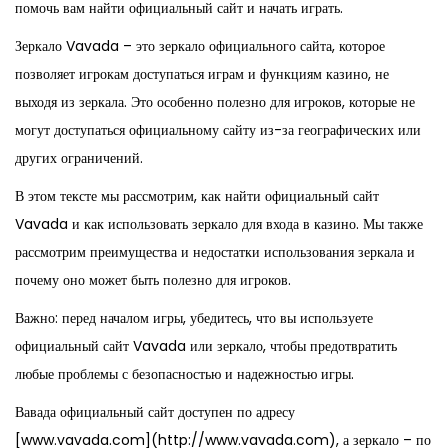
помочь вам найти официальный сайт и начать играть.
Зеркало Vavada – это зеркало официального сайта, которое
позволяет игрокам доступаться играм и функциям казино, не
выходя из зеркала. Это особенно полезно для игроков, которые не
могут доступаться официальному сайту из-за географических или
других ограничений.
В этом тексте мы рассмотрим, как найти официальный сайт
Vavada и как использовать зеркало для входа в казино. Мы также
рассмотрим преимущества и недостатки использования зеркала и
почему оно может быть полезно для игроков.
Важно: перед началом игры, убедитесь, что вы используете
официальный сайт Vavada или зеркало, чтобы предотвратить
любые проблемы с безопасностью и надежностью игры.
Вавада официальный сайт доступен по адресу
[www.vavada.com](http://www.vavada.com), а зеркало – по