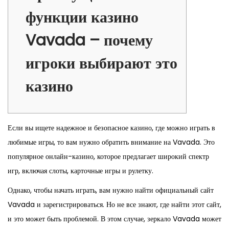
функции казино
Vavada – почему
игроки выбирают это
казино
Если вы ищете надежное и безопасное казино, где можно играть в
любимые игры, то вам нужно обратить внимание на Vavada. Это
популярное онлайн-казино, которое предлагает широкий спектр
игр, включая слоты, карточные игры и рулетку.
Однако, чтобы начать играть, вам нужно найти официальный сайт
Vavada и зарегистрироваться. Но не все знают, где найти этот сайт,
и это может быть проблемой. В этом случае, зеркало Vavada может