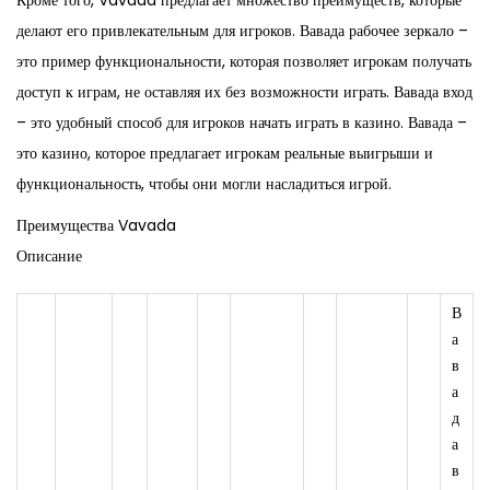
Кроме того, Vavada предлагает множество преимуществ, которые
делают его привлекательным для игроков. Вавада рабочее зеркало –
это пример функциональности, которая позволяет игрокам получать
доступ к играм, не оставляя их без возможности играть. Вавада вход
– это удобный способ для игроков начать играть в казино. Вавада –
это казино, которое предлагает игрокам реальные выигрыши и
функциональность, чтобы они могли насладиться игрой.
Преимущества Vavada
Описание
В
а
в
а
д
а
в