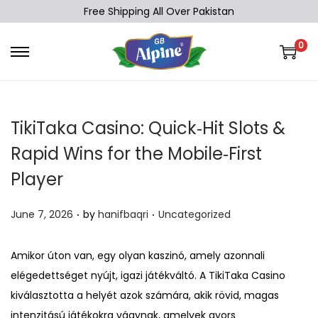
Free Shipping All Over Pakistan
0
S
S
k
k
i
i
p
p
TikiTaka Casino: Quick‑Hit Slots &
t
t
Rapid Wins for the Mobile‑First
o
o
Player
n
c
a
o
.
.
P
P
June 7, 2026
by
hanifbaqri
Uncategorized
v
n
o
o
i
t
s
s
Amikor úton van, egy olyan kaszinó, amely azonnali
g
e
t
t
elégedettséget nyújt, igazi játékváltó. A TikiTaka Casino
a
n
e
e
kiválasztotta a helyét azok számára, akik rövid, magas
t
t
d
d
intenzitású játékokra vágynak, amelyek gyors