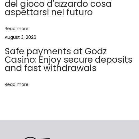
del gioco d'azzardo cosa
l
g
aspettarsi nel futuro
l
e
a
s
Read more
G
t
August 3, 2026
a
Safe payments at Godz
m
i
Casino: Enjoy secure deposits
i
and fast withdrawals
o
n
g
Read more
n
f
ü
r
d
e
n