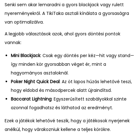
Senki sem akar lemaradni a gyors blackjack vagy rulett
nyereményekről. A TikiTaka asztali kínálata a gyorsaságra
van optimalizálva.
A legjobb választások azok, ahol gyors döntési pontok
vannak:
Mini Blackjack
: Csak egy döntés per kéz—hit vagy stand—
így minden kör gyorsabban véget ér, mint a
hagyományos asztaloknál.
Poker Night Quick Deal
: Az öt lapos húzás lehetővé teszi,
hogy eldobd és másodpercek alatt újraindítsd.
Baccarat Lightning
: Egyszerűsített szabályokkal szinte
azonnal fogadhatsz és láthatod az eredményt.
Ezek a játékok lehetővé teszik, hogy a játékosok nyerjenek
anélkül, hogy várakozniuk kellene a teljes körökre.