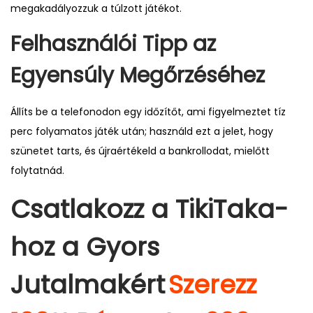
megakadályozzuk a túlzott játékot.
Felhasználói Tipp az
Egyensúly Megőrzéséhez
Állíts be a telefonodon egy időzítőt, ami figyelmeztet tíz
perc folyamatos játék után; használd ezt a jelet, hogy
szünetet tarts, és újraértékeld a bankrollodat, mielőtt
folytatnád.
Csatlakozz a TikiTaka-
hoz a Gyors
Jutalmakért
Szerezz