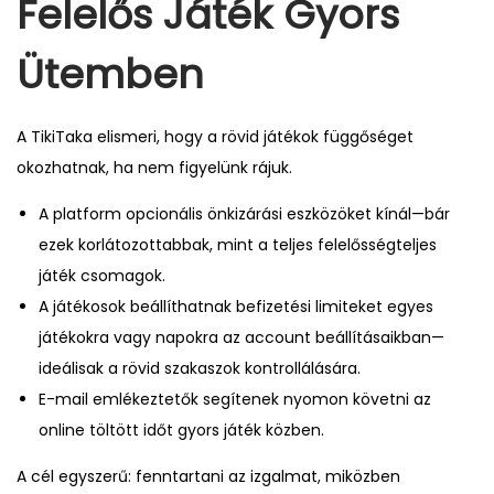
Felelős Játék Gyors
Ütemben
A TikiTaka elismeri, hogy a rövid játékok függőséget
okozhatnak, ha nem figyelünk rájuk.
A platform opcionális önkizárási eszközöket kínál—bár
ezek korlátozottabbak, mint a teljes felelősségteljes
játék csomagok.
A játékosok beállíthatnak befizetési limiteket egyes
játékokra vagy napokra az account beállításaikban—
ideálisak a rövid szakaszok kontrollálására.
E-mail emlékeztetők segítenek nyomon követni az
online töltött időt gyors játék közben.
A cél egyszerű: fenntartani az izgalmat, miközben