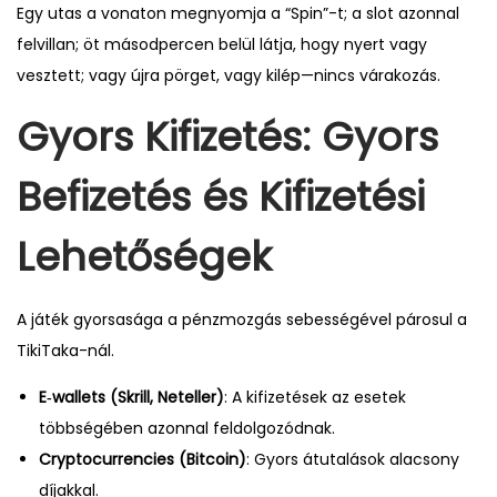
Egy utas a vonaton megnyomja a “Spin”-t; a slot azonnal
felvillan; öt másodpercen belül látja, hogy nyert vagy
vesztett; vagy újra pörget, vagy kilép—nincs várakozás.
Gyors Kifizetés: Gyors
Befizetés és Kifizetési
Lehetőségek
A játék gyorsasága a pénzmozgás sebességével párosul a
TikiTaka-nál.
E‑wallets (Skrill, Neteller)
: A kifizetések az esetek
többségében azonnal feldolgozódnak.
Cryptocurrencies (Bitcoin)
: Gyors átutalások alacsony
díjakkal.