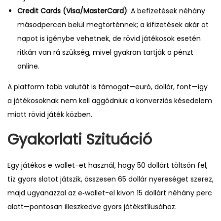
Credit Cards (Visa/MasterCard)
: A befizetések néhány
másodpercen belül megtörténnek; a kifizetések akár öt
napot is igénybe vehetnek, de rövid játékosok esetén
ritkán van rá szükség, mivel gyakran tartják a pénzt
online.
A platform több valutát is támogat—euró, dollár, font—így
a játékosoknak nem kell aggódniuk a konverziós késedelem
miatt rövid játék közben.
Gyakorlati Szituáció
Egy játékos e‑wallet-et használ, hogy 50 dollárt töltsön fel,
tíz gyors slotot játszik, összesen 65 dollár nyereséget szerez,
majd ugyanazzal az e‑wallet-el kivon 15 dollárt néhány perc
alatt—pontosan illeszkedve gyors játékstílusához.