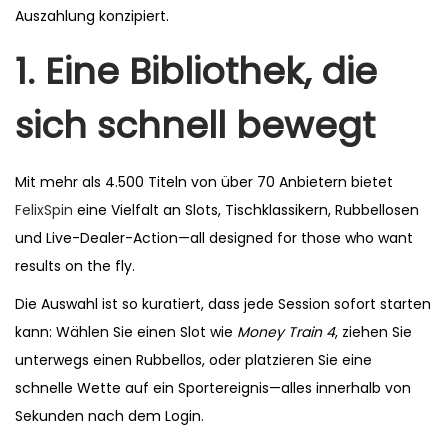
i
n
n
Auszahlung konzipiert.
o
1. Eine Bibliothek, die
n
sich schnell bewegt
Mit mehr als 4.500 Titeln von über 70 Anbietern bietet
FelixSpin
eine Vielfalt an Slots, Tischklassikern, Rubbellosen
und Live-Dealer-Action—all designed for those who want
results on the fly.
Die Auswahl ist so kuratiert, dass jede Session sofort starten
kann: Wählen Sie einen Slot wie
Money Train 4
, ziehen Sie
unterwegs einen Rubbellos, oder platzieren Sie eine
schnelle Wette auf ein Sportereignis—alles innerhalb von
Sekunden nach dem Login.