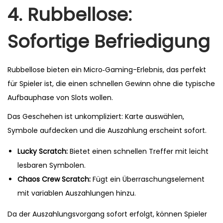
4. Rubbellose:
Sofortige Befriedigung
Rubbellose bieten ein Micro‑Gaming-Erlebnis, das perfekt
für Spieler ist, die einen schnellen Gewinn ohne die typische
Aufbauphase von Slots wollen.
Das Geschehen ist unkompliziert: Karte auswählen,
Symbole aufdecken und die Auszahlung erscheint sofort.
Lucky Scratch:
Bietet einen schnellen Treffer mit leicht
lesbaren Symbolen.
Chaos Crew Scratch:
Fügt ein Überraschungselement
mit variablen Auszahlungen hinzu.
Da der Auszahlungsvorgang sofort erfolgt, können Spieler