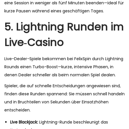
eine Session in weniger als fünf Minuten beenden—ideal für
kurze Pausen während eines geschäftigen Tages.
5. Lightning Runden im
Live‑Casino
Live-Dealer-Spiele bekommen bei FelixSpin durch Lightning
Rounds einen Turbo-Boost—kurze, intensive Phasen, in
denen Dealer schneller als beim normalen Spiel dealen.
Spieler, die auf schnelle Entscheidungen angewiesen sind,
finden diese Runden spannend: Sie müssen schnell handeln
und in Bruchteilen von Sekunden über Einsatzhöhen
entscheiden.
Live Blackjack:
Lightning-Runde beschleunigt das