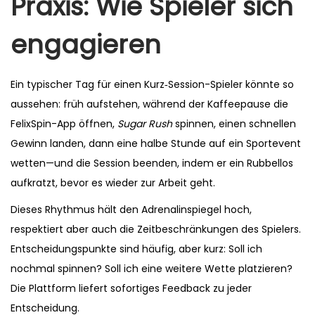
Praxis: Wie Spieler sich
engagieren
Ein typischer Tag für einen Kurz‑Session-Spieler könnte so
aussehen: früh aufstehen, während der Kaffeepause die
FelixSpin-App öffnen,
Sugar Rush
spinnen, einen schnellen
Gewinn landen, dann eine halbe Stunde auf ein Sportevent
wetten—und die Session beenden, indem er ein Rubbellos
aufkratzt, bevor es wieder zur Arbeit geht.
Dieses Rhythmus hält den Adrenalinspiegel hoch,
respektiert aber auch die Zeitbeschränkungen des Spielers.
Entscheidungspunkte sind häufig, aber kurz: Soll ich
nochmal spinnen? Soll ich eine weitere Wette platzieren?
Die Plattform liefert sofortiges Feedback zu jeder
Entscheidung.