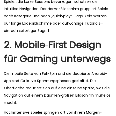
Spieler, die kurze Sessions bevorzugen, schätzen die
intuitive Navigation: Der Home-Bildschirm gruppiert Spiele
nach Kategorie und nach „quick‑play“-Tags. Kein Warten
auf lange Ladebildschirme oder aufwändige Tutorials—
einfach sofortiger Zugriff.
2. Mobile‑First Design
für Gaming unterwegs
Die mobile Seite von FelixSpin und die dedizierte Android-
App sind für kurze Spannungsphasen gestaltet. Die
Oberfläche reduziert sich auf eine einzelne Spalte, was die
Navigation auf einem Daumen‑großen Bildschirm mühelos
macht.
Hochintensive Spieler springen oft von ihrem Morgen-