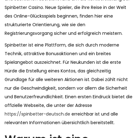
i
o
i
Spinbetter Casino. Neue Spieler, die ihre Reise in der Welt
o
n
n
des Online-Glücksspiels beginnen, finden hier eine
n
strukturierte Orientierung, wie sie den
Registrierungsvorgang sicher und erfolgreich meistern.
Spinbetter ist eine Plattform, die sich durch moderne
Technik, attraktive Bonusaktionen und ein breites
Spielangebot auszeichnet. Für Neukunden ist die erste
Hürde die Erstellung eines Kontos, das gleichzeitig
Grundlage für alle weiteren Aktionen ist. Dabei zählt nicht
nur die Geschwindigkeit, sondern vor allem die Sicherheit
und Benutzerfreundlichkeit. Einen ersten Eindruck bietet die
offizielle Webseite, die unter der Adresse
https://spinbetter-deutsch.de
erreichbar ist und alle
relevanten Informationen übersichtlich bereitstellt.