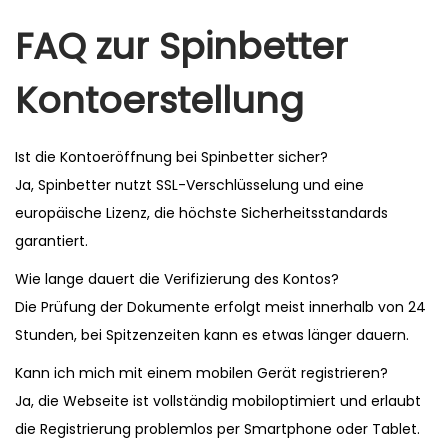
FAQ zur Spinbetter
Kontoerstellung
Ist die Kontoeröffnung bei Spinbetter sicher?
Ja, Spinbetter nutzt SSL-Verschlüsselung und eine
europäische Lizenz, die höchste Sicherheitsstandards
garantiert.
Wie lange dauert die Verifizierung des Kontos?
Die Prüfung der Dokumente erfolgt meist innerhalb von 24
Stunden, bei Spitzenzeiten kann es etwas länger dauern.
Kann ich mich mit einem mobilen Gerät registrieren?
Ja, die Webseite ist vollständig mobiloptimiert und erlaubt
die Registrierung problemlos per Smartphone oder Tablet.