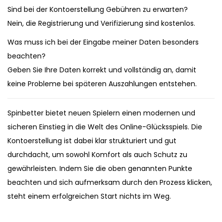
Sind bei der Kontoerstellung Gebühren zu erwarten?
Nein, die Registrierung und Verifizierung sind kostenlos.
Was muss ich bei der Eingabe meiner Daten besonders
beachten?
Geben Sie Ihre Daten korrekt und vollständig an, damit
keine Probleme bei späteren Auszahlungen entstehen.
Spinbetter bietet neuen Spielern einen modernen und
sicheren Einstieg in die Welt des Online-Glücksspiels. Die
Kontoerstellung ist dabei klar strukturiert und gut
durchdacht, um sowohl Komfort als auch Schutz zu
gewährleisten. Indem Sie die oben genannten Punkte
beachten und sich aufmerksam durch den Prozess klicken,
steht einem erfolgreichen Start nichts im Weg.
P
P
S