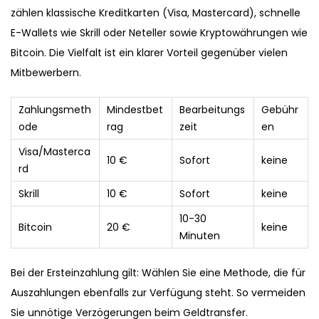
zählen klassische Kreditkarten (Visa, Mastercard), schnelle
E-Wallets wie Skrill oder Neteller sowie Kryptowährungen wie
Bitcoin. Die Vielfalt ist ein klarer Vorteil gegenüber vielen
Mitbewerbern.
Zahlungsmeth
Mindestbet
Bearbeitungs
Gebühr
ode
rag
zeit
en
Visa/Masterca
10 €
Sofort
keine
rd
Skrill
10 €
Sofort
keine
10-30
Bitcoin
20 €
keine
Minuten
Bei der Ersteinzahlung gilt: Wählen Sie eine Methode, die für
Auszahlungen ebenfalls zur Verfügung steht. So vermeiden
Sie unnötige Verzögerungen beim Geldtransfer.