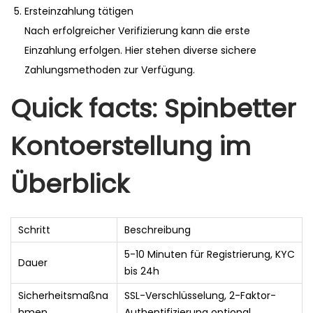
Ersteinzahlung tätigen
Nach erfolgreicher Verifizierung kann die erste
Einzahlung erfolgen. Hier stehen diverse sichere
Zahlungsmethoden zur Verfügung.
Quick facts: Spinbetter
Kontoerstellung im
Überblick
Schritt
Beschreibung
5-10 Minuten für Registrierung, KYC
Dauer
bis 24h
Sicherheitsmaßna
SSL-Verschlüsselung, 2-Faktor-
hmen
Authentifizierung optional