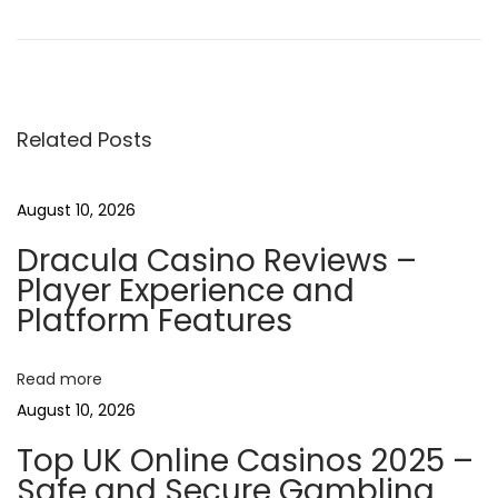
r
p
o
e
i
v
n
s
i
M
Related Posts
o
a
t
u
y
s
a
August 10, 2026
n
p
C
Dracula Casino Reviews –
o
a
a
Player Experience and
s
s
Platform Features
t
i
v
:
n
Read more
o
i
August 10, 2026
b
Top UK Online Casinos 2025 –
e
g
Safe and Secure Gambling
l