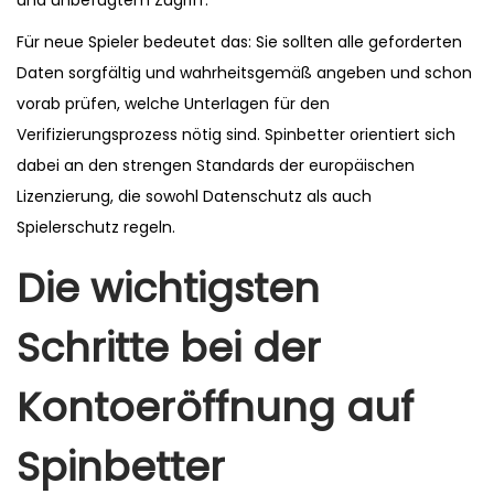
und unbefugtem Zugriff.
Für neue Spieler bedeutet das: Sie sollten alle geforderten
Daten sorgfältig und wahrheitsgemäß angeben und schon
vorab prüfen, welche Unterlagen für den
Verifizierungsprozess nötig sind. Spinbetter orientiert sich
dabei an den strengen Standards der europäischen
Lizenzierung, die sowohl Datenschutz als auch
Spielerschutz regeln.
Die wichtigsten
Schritte bei der
Kontoeröffnung auf
Spinbetter