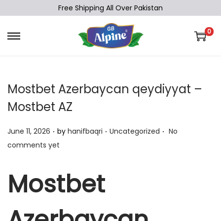
Free Shipping All Over Pakistan
0
S
S
k
k
i
i
p
p
Mostbet Azerbaycan qeydiyyat –
t
t
Mostbet AZ
o
o
n
c
.
.
.
P
P
June 11, 2026
by
hanifbaqri
Uncategorized
No
a
o
o
o
comments yet
v
n
s
s
i
t
t
t
Mostbet
g
e
e
e
a
n
d
d
t
t
Azerbaycan
o
i