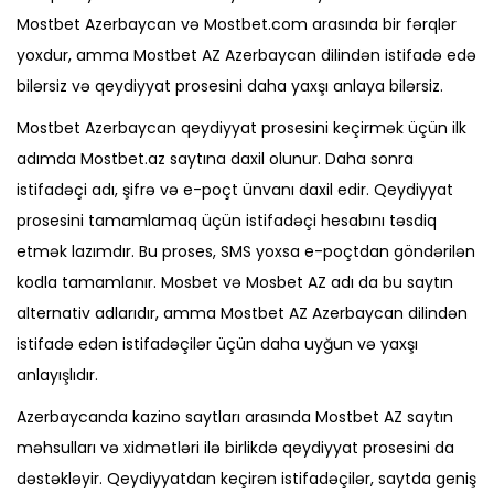
Mostbet Azerbaycan və Mostbet.com arasında bir fərqlər
yoxdur, amma Mostbet AZ Azerbaycan dilindən istifadə edə
bilərsiz və qeydiyyat prosesini daha yaxşı anlaya bilərsiz.
Mostbet Azerbaycan qeydiyyat prosesini keçirmək üçün ilk
adımda Mostbet.az saytına daxil olunur. Daha sonra
istifadəçi adı, şifrə və e-poçt ünvanı daxil edir. Qeydiyyat
prosesini tamamlamaq üçün istifadəçi hesabını təsdiq
etmək lazımdır. Bu proses, SMS yoxsa e-poçtdan göndərilən
kodla tamamlanır. Mosbet və Mosbet AZ adı da bu saytın
alternativ adlarıdır, amma Mostbet AZ Azerbaycan dilindən
istifadə edən istifadəçilər üçün daha uyğun və yaxşı
anlayışlıdır.
Azerbaycanda kazino saytları arasında Mostbet AZ saytın
məhsulları və xidmətləri ilə birlikdə qeydiyyat prosesini da
dəstəkləyir. Qeydiyyatdan keçirən istifadəçilər, saytda geniş