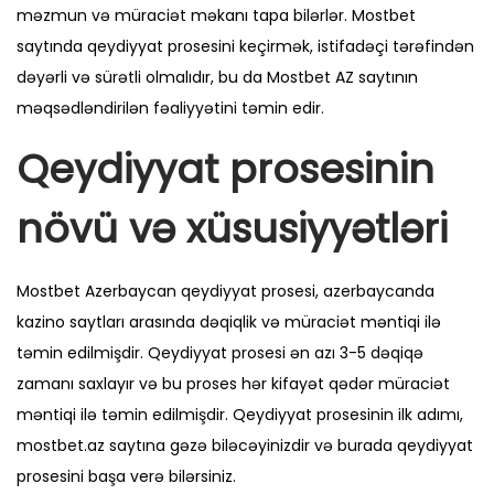
məzmun və müraciət məkanı tapa bilərlər. Mostbet
saytında qeydiyyat prosesini keçirmək, istifadəçi tərəfindən
dəyərli və sürətli olmalıdır, bu da Mostbet AZ saytının
məqsədləndirilən fəaliyyətini təmin edir.
Qeydiyyat prosesinin
növü və xüsusiyyətləri
Mostbet Azerbaycan qeydiyyat prosesi, azerbaycanda
kazino saytları arasında dəqiqlik və müraciət məntiqi ilə
təmin edilmişdir. Qeydiyyat prosesi ən azı 3-5 dəqiqə
zamanı saxlayır və bu proses hər kifayət qədər müraciət
məntiqi ilə təmin edilmişdir. Qeydiyyat prosesinin ilk adımı,
mostbet.az saytına gəzə biləcəyinizdir və burada qeydiyyat
prosesini başa verə bilərsiniz.