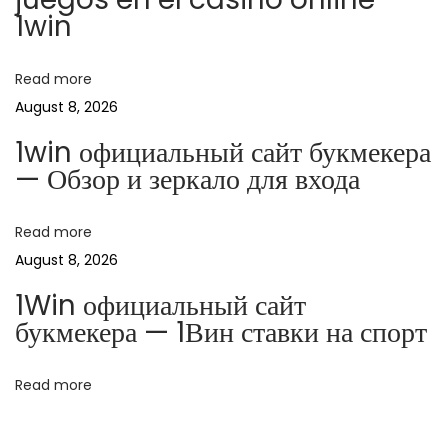
a
s
e
1win
t
c
v
:
u
Read more
r
i
August 8, 2026
i
1win официальный сайт букмекера
t
g
— Обзор и зеркало для входа
y
I
a
s
Read more
S
t
August 8, 2026
a
1Win официальный сайт
f
i
букмекера — 1Вин ставки на спорт
e
o
t
Read more
o
n
P