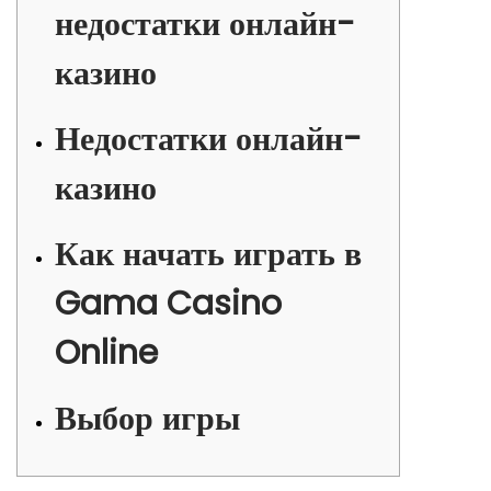
недостатки онлайн-
казино
Недостатки онлайн-
казино
Как начать играть в
Gama Casino
Online
Выбор игры