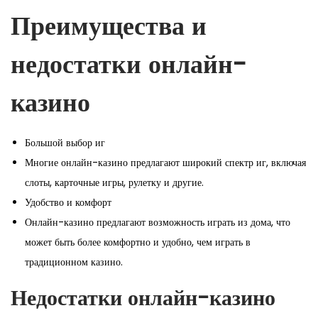
Преимущества и
недостатки онлайн-
казино
Большой выбор иг
Многие онлайн-казино предлагают широкий спектр иг, включая
слоты, карточные игры, рулетку и другие.
Удобство и комфорт
Онлайн-казино предлагают возможность играть из дома, что
может быть более комфортно и удобно, чем играть в
традиционном казино.
Недостатки онлайн-казино