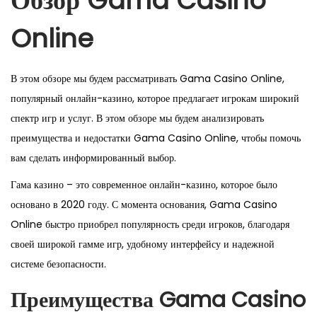
Обзор Gama Casino
Online
В этом обзоре мы будем рассматривать Gama Casino Online,
популярный онлайн-казино, которое предлагает игрокам широкий
спектр игр и услуг. В этом обзоре мы будем анализировать
преимущества и недостатки Gama Casino Online, чтобы помочь
вам сделать информированный выбор.
Гама казино – это современное онлайн-казино, которое было
основано в 2020 году. С момента основания, Gama Casino
Online быстро приобрел популярность среди игроков, благодаря
своей широкой гамме игр, удобному интерфейсу и надежной
системе безопасности.
Преимущества Gama Casino