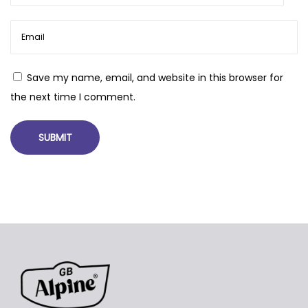
r
e
e
t
Save my name, email, and website in this browser for
c
the next time I comment.
o
m
m
e
n
c
e
r
à
j
o