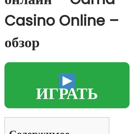
i
n
n
o
Casino Online –
n
обзор
ИГРАТЬ