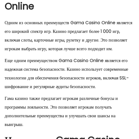
Online
Одним из основных преимуществ Gama Casino Online является
его широкий спектр игр. Казино предлагает более 1 000 игр,
включая слоты, карточные игры, рулетку и другие. Это позволяет
игрокам выбрать игру, которая лучше всего подходит им.
Еще одним преимуществом Gama Casino Online является его
надежная система безопасности. Казино использует современные
технологии для обеспечения безопасности игроков, включая SSL-
шифрование и регулярные аудиты безопасности.
Гама казино также предлагает игрокам различные бонусы и
программы лояльности. Это позволяет игрокам получать
дополнительные преимущества и улучшать свои шансы на
выигрыш.