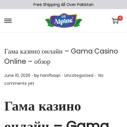
Free Shipping All Over Pakistan
0
S
S
k
k
i
i
p
p
Гама казино онлайн – Gama Casino
t
t
Online – обзор
o
o
n
c
.
.
.
P
P
June 10, 2026
by
hanifbaqri
Uncategorized
No
a
o
o
o
comments yet
v
n
s
s
i
t
t
t
Гама казино
g
e
e
e
a
n
d
d
t
t
онлайн – Gama
o
i