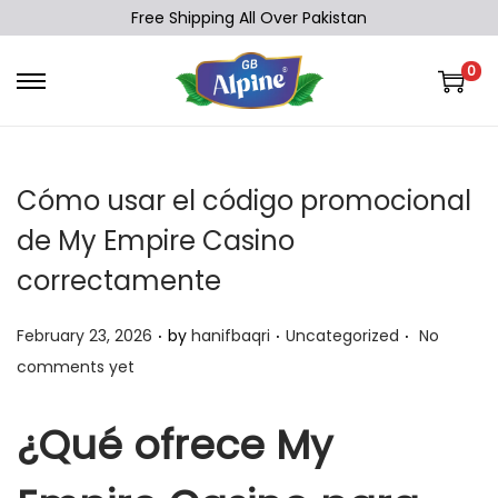
Free Shipping All Over Pakistan
0
S
S
k
k
i
i
p
p
Cómo usar el código promocional
t
t
de My Empire Casino
o
o
correctamente
n
c
a
o
.
.
.
P
P
February 23, 2026
by
hanifbaqri
Uncategorized
No
v
n
o
o
comments yet
i
t
s
s
g
e
t
t
¿Qué ofrece My
a
n
e
e
t
t
d
d