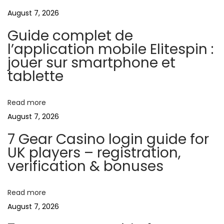
s
e
August 7, 2026
n
p
i
Guide complet de
o
R
a
l’application mobile Elitespin :
s
o
jouer sur smartphone et
t
c
v
tablette
:
k
s
i
Read more
t
August 7, 2026
a
g
7 Gear Casino login guide for
r
UK players – registration,
C
a
verification & bonuses
a
s
t
i
Read more
n
i
August 7, 2026
o