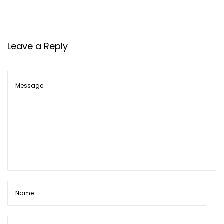
a
s
s
Leave a Reply
e
n
d
e
r
P
l
a
t
t
f
o
r