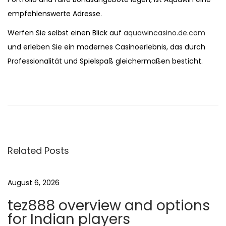
empfehlenswerte Adresse.
Werfen Sie selbst einen Blick auf
aquawincasino.de.com
und erleben Sie ein modernes Casinoerlebnis, das durch
Professionalität und Spielspaß gleichermaßen besticht.
P
P
W
r
i
o
e
n
v
z
s
i
t
Related Posts
o
e
t
u
r
s
B
August 6, 2026
n
p
e
tez888 overview and options
o
w
a
for Indian players
s
e