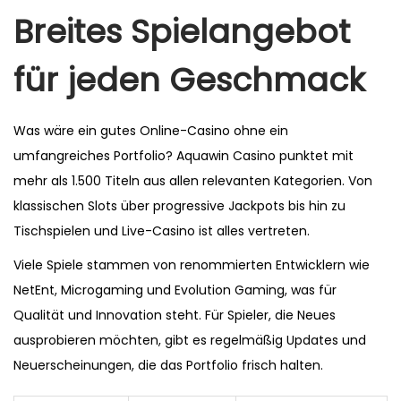
Breites Spielangebot
für jeden Geschmack
Was wäre ein gutes Online-Casino ohne ein
umfangreiches Portfolio? Aquawin Casino punktet mit
mehr als 1.500 Titeln aus allen relevanten Kategorien. Von
klassischen Slots über progressive Jackpots bis hin zu
Tischspielen und Live-Casino ist alles vertreten.
Viele Spiele stammen von renommierten Entwicklern wie
NetEnt, Microgaming und Evolution Gaming, was für
Qualität und Innovation steht. Für Spieler, die Neues
ausprobieren möchten, gibt es regelmäßig Updates und
Neuerscheinungen, die das Portfolio frisch halten.