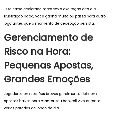
Esse ritmo acelerado mantém a excitação alta e a
frustração baixa; você ganha muito ou passa para outro
jogo antes que o momento de decepção persista.
Gerenciamento de
Risco na Hora:
Pequenas Apostas,
Grandes Emoções
Jogadores em sessões breves geralmente definem
apostas baixas para manter seu bankroll vivo durante
várias paradas ao longo do dia.