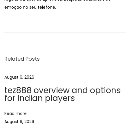
emoção no seu telefone.
P
P
C
r
o
o
e
m
v
m
s
i
e
Related Posts
o
n
t
u
c
s
e
August 6, 2026
n
p
z
tez888 overview and options
o
V
a
for Indian players
s
o
t
t
v
Read more
:
r
August 6, 2026
e