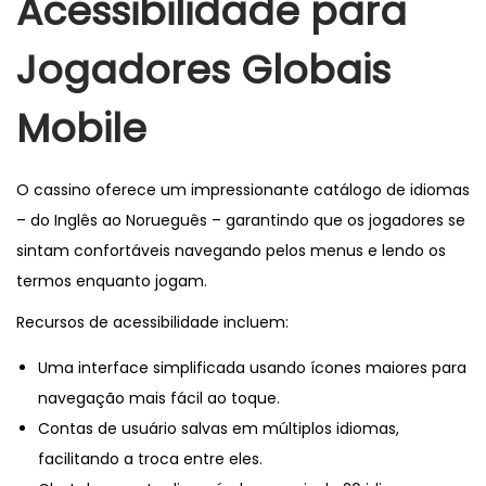
Acessibilidade para
Jogadores Globais
Mobile
O cassino oferece um impressionante catálogo de idiomas
– do Inglês ao Norueguês – garantindo que os jogadores se
sintam confortáveis navegando pelos menus e lendo os
termos enquanto jogam.
Recursos de acessibilidade incluem:
Uma interface simplificada usando ícones maiores para
navegação mais fácil ao toque.
Contas de usuário salvas em múltiplos idiomas,
facilitando a troca entre eles.