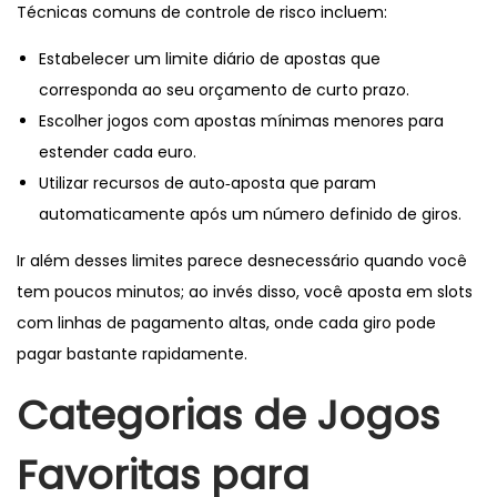
Técnicas comuns de controle de risco incluem:
Estabelecer um limite diário de apostas que
corresponda ao seu orçamento de curto prazo.
Escolher jogos com apostas mínimas menores para
estender cada euro.
Utilizar recursos de auto‑aposta que param
automaticamente após um número definido de giros.
Ir além desses limites parece desnecessário quando você
tem poucos minutos; ao invés disso, você aposta em slots
com linhas de pagamento altas, onde cada giro pode
pagar bastante rapidamente.
Categorias de Jogos
Favoritas para