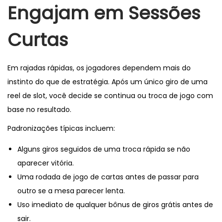
Engajam em Sessões
Curtas
Em rajadas rápidas, os jogadores dependem mais do
instinto do que de estratégia. Após um único giro de uma
reel de slot, você decide se continua ou troca de jogo com
base no resultado.
Padronizações típicas incluem:
Alguns giros seguidos de uma troca rápida se não
aparecer vitória.
Uma rodada de jogo de cartas antes de passar para
outro se a mesa parecer lenta.
Uso imediato de qualquer bônus de giros grátis antes de
sair.