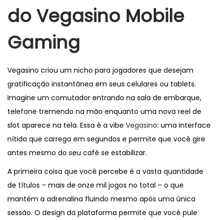
i
do Vegasino Mobile
o
i
o
n
n
n
Gaming
Vegasino criou um nicho para jogadores que desejam
gratificação instantânea em seus celulares ou tablets.
Imagine um comutador entrando na sala de embarque,
telefone tremendo na mão enquanto uma nova reel de
slot aparece na tela. Essa é a vibe
Vegasino
: uma interface
nítida que carrega em segundos e permite que você gire
antes mesmo do seu café se estabilizar.
A primeira coisa que você percebe é a vasta quantidade
de títulos – mais de onze mil jogos no total – o que
mantém a adrenalina fluindo mesmo após uma única
sessão. O design da plataforma permite que você pule