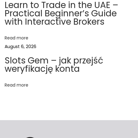
i
A
Learn to Trade in the UAE –
Practical Beginner’s Guide
v
g
with Interactive Brokers
e
n
a
t
Read more
u
t
August 6, 2026
r
Slots Gem – jak przejść
e
i
weryfikację konta
d
o
e
Read more
G
n
a
i
n
D
è