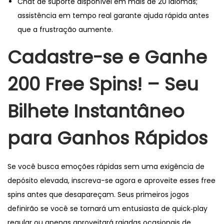
Chat de suporte disponível em mais de 20 idiomas;
assistência em tempo real garante ajuda rápida antes
que a frustração aumente.
Cadastre-se e Ganhe
200 Free Spins! – Seu
Bilhete Instantâneo
para Ganhos Rápidos
Se você busca emoções rápidas sem uma exigência de
depósito elevada, inscreva-se agora e aproveite esses free
spins antes que desapareçam. Seus primeiros jogos
definirão se você se tornará um entusiasta de quick‑play
regular ou apenas aproveitará rajadas ocasionais de