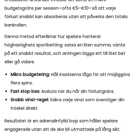
budgetsgräns per session—ofta €5–€10—så att varje
förlust snabbt kan absorberas utan att påverka den totala
bankrollen.
Denna metod efterliknar hur spelare hanterar
höghastighets sportbetting: satsa en liten summa, vänta
på ett snabbt resultat, och antingen lägga ett till litet bet
eller gå vidare.
Mikro‑budgetering:
Håll insatserna låga för att möjliggöra
flera spins.
Fast stop‑loss:
Avsluta när du når din förlustgräns.
Snabb vinst-regel:
Säkra varje vinst som överstiger din
tröskel direkt.
Resultatet är en adrenalinfylld loop som håller spelare
engagerade utan att de ska bli utmattade på lång sikt.