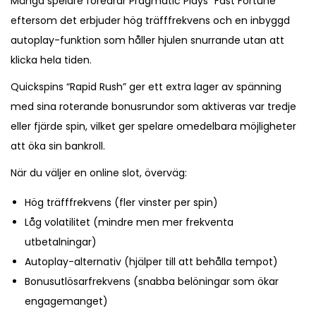
Många spelare föredrar Pragmatic Plays “Fast Fortune”
eftersom det erbjuder hög träfffrekvens och en inbyggd
autoplay-funktion som håller hjulen snurrande utan att
klicka hela tiden.
Quickspins “Rapid Rush” ger ett extra lager av spänning
med sina roterande bonusrundor som aktiveras var tredje
eller fjärde spin, vilket ger spelare omedelbara möjligheter
att öka sin bankroll.
När du väljer en online slot, överväg:
Hög träfffrekvens (fler vinster per spin)
Låg volatilitet (mindre men mer frekventa
utbetalningar)
Autoplay-alternativ (hjälper till att behålla tempot)
Bonusutlösarfrekvens (snabba belöningar som ökar
engagemanget)