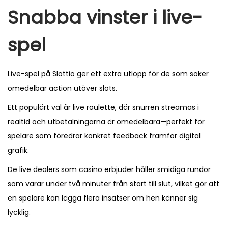
Snabba vinster i live-
spel
Live-spel på Slottio ger ett extra utlopp för de som söker
omedelbar action utöver slots.
Ett populärt val är live roulette, där snurren streamas i
realtid och utbetalningarna är omedelbara—perfekt för
spelare som föredrar konkret feedback framför digital
grafik.
De live dealers som casino erbjuder håller smidiga rundor
som varar under två minuter från start till slut, vilket gör att
en spelare kan lägga flera insatser om hen känner sig
lycklig.