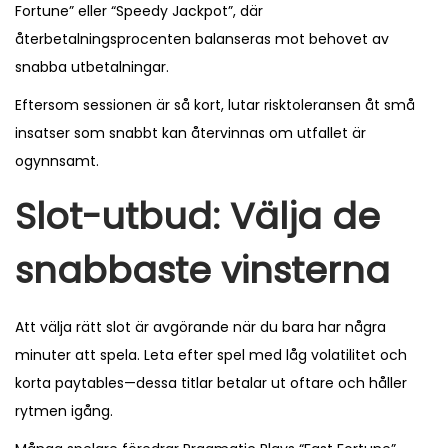
Fortune” eller “Speedy Jackpot”, där
återbetalningsprocenten balanseras mot behovet av
snabba utbetalningar.
Eftersom sessionen är så kort, lutar risktoleransen åt små
insatser som snabbt kan återvinnas om utfallet är
ogynnsamt.
Slot-utbud: Välja de
snabbaste vinsterna
Att välja rätt slot är avgörande när du bara har några
minuter att spela. Leta efter spel med låg volatilitet och
korta paytables—dessa titlar betalar ut oftare och håller
rytmen igång.