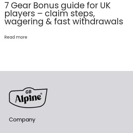
7 Gear Bonus guide for UK
o
i
players – claim steps,
l
wagering & fast withdrawals
n
o
:
Read more
P
r
e
s
e
n
t
e
s
g
Company
e
n