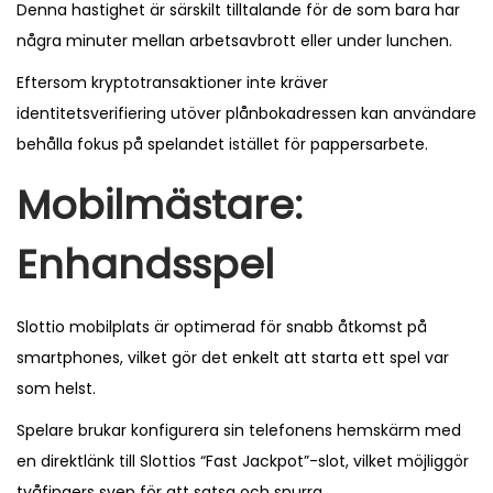
Denna hastighet är särskilt tilltalande för de som bara har
några minuter mellan arbetsavbrott eller under lunchen.
Eftersom kryptotransaktioner inte kräver
identitetsverifiering utöver plånbokadressen kan användare
behålla fokus på spelandet istället för pappersarbete.
Mobilmästare:
Enhandsspel
Slottio mobilplats är optimerad för snabb åtkomst på
smartphones, vilket gör det enkelt att starta ett spel var
som helst.
Spelare brukar konfigurera sin telefonens hemskärm med
en direktlänk till Slottios “Fast Jackpot”-slot, vilket möjliggör
tvåfingers svep för att satsa och snurra.