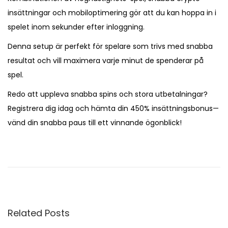
insättningar och mobiloptimering gör att du kan hoppa in i
spelet inom sekunder efter inloggning.
Denna setup är perfekt för spelare som trivs med snabba
resultat och vill maximera varje minut de spenderar på
spel.
Redo att uppleva snabba spins och stora utbetalningar?
Registrera dig idag och hämta din 450% insättningsbonus—
vänd din snabba paus till ett vinnande ögonblick!
P
P
A
r
n
o
e
i
v
v
s
i
e
Related Posts
o
r
u
s