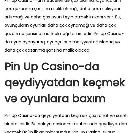
Pin Up Casino-nun nəticələri də çox olumlu. Oyunçuların
çox qazanma şansına malik olmağı, daha çox maliyyəni
artırmağı və daha çox oyun təyin etmək imkanı verir. Bu,
oyunçuların oyunları daha çox oynamağı və daha çox
qazanma şansına malik olmağı təmin edir. Pin Up Casino-
da oyun oynayaraq, oyunçuların maliyyəsi artırılacaq və
daha çox qazanma şansına malik olacaq.
Pin Up Casino-da
qeydiyyatdan keçmək
və oyunlara baxım
Pin Up Casino-da qeydiyyatdan keçmək çox rahat və sürətli
bir prosesdir. Bu onlayn casino-nin sahəsində qeydiyyatdan
keçmək üçün ilk adımlar şundur: Pin Up Casino-sunun