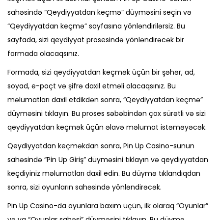
sahəsində “Qeydiyyatdan keçmə” düyməsini seçin və
“Qeydiyyatdan keçmə” sayfasına yönləndirilərsiz. Bu
sayfada, sizi qeydiyyat prosesində yönləndirəcək bir
formada olacaqsınız.
Formada, sizi qeydiyyatdan keçmək üçün bir şəhər, ad,
soyad, e-poçt və şifrə daxil etməli olacaqsınız. Bu
məlumatları daxil etdikdən sonra, “Qeydiyyatdan keçmə”
düyməsini tıklayın. Bu proses səbəbindən çox sürətli və sizi
qeydiyyatdan keçmək üçün əlavə məlumat istəməyəcək.
Qeydiyyatdan keçməkdan sonra, Pin Up Casino-sunun
sahəsində “Pin Up Giriş” düyməsini tıklayın və qeydiyyatdan
keçdiyiniz məlumatları daxil edin. Bu düymə tıklandıqdan
sonra, sizi oyunların sahəsində yönləndirəcək.
Pin Up Casino-da oyunlara baxım üçün, ilk olaraq “Oyunlar”
və ya “Oyunlar sahəsi” düyməsini tıklayın. Bu düymə