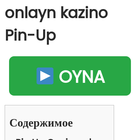
i
n
n
onlayn kazino
o
n
Pin-Up
OYNA
Содержимое