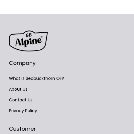
F
e
a
t
u
r
e
s
Company
a
n
What Is Seabuckthorn Oil?
d
About Us
W
Contact Us
h
a
Privacy Policy
t
t
Customer