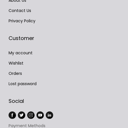
About Us
h
Contact Us
o
d
Privacy Policy
e
n
Customer
e
n
My account
u
Wishlist
i
Orders
t
b
Lost password
e
t
Social
a
l
i
Payment Methods