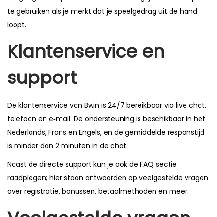
te gebruiken als je merkt dat je speelgedrag uit de hand
loopt.
Klantenservice en
support
De klantenservice van Bwin is 24/7 bereikbaar via live chat,
telefoon en e‑mail. De ondersteuning is beschikbaar in het
Nederlands, Frans en Engels, en de gemiddelde responstijd
is minder dan 2 minuten in de chat.
Naast de directe support kun je ook de FAQ‑sectie
raadplegen; hier staan antwoorden op veelgestelde vragen
over registratie, bonussen, betaalmethoden en meer.