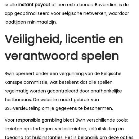
snelle
instant payout
of een extra bonus. Bovendien is de
app geoptimaliseerd voor Belgische netwerken, waardoor
laadtijden minimaal zijn.
Veiligheid, licentie en
verantwoord spelen
Bwin opereert onder een vergunning van de Belgische
Kansspelcommissie, wat betekent dat alle spellen
regelmatig worden gecontroleerd door onafhankelijke
testbureaus. De website maakt gebruik van
SSL‑versleuteling om je gegevens te beschermen.
Voor
responsible gambling
biedt Bwin verschillende tools:
limieten op stortingen, verlieslimieten, zelfuitsluiting en
toegang tot hulpinstanties. Het is belangrijk om deze opties