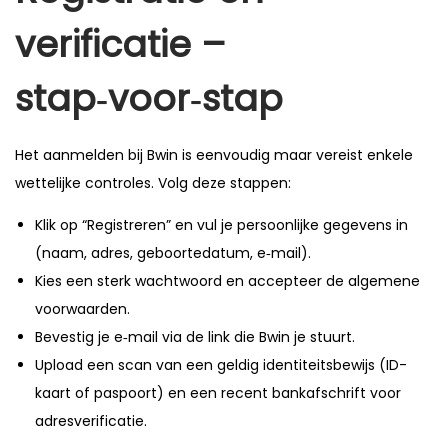
verificatie –
stap‑voor‑stap
Het aanmelden bij Bwin is eenvoudig maar vereist enkele
wettelijke controles. Volg deze stappen:
Klik op “Registreren” en vul je persoonlijke gegevens in
(naam, adres, geboortedatum, e‑mail).
Kies een sterk wachtwoord en accepteer de algemene
voorwaarden.
Bevestig je e‑mail via de link die Bwin je stuurt.
Upload een scan van een geldig identiteitsbewijs (ID-
kaart of paspoort) en een recent bankafschrift voor
adresverificatie.