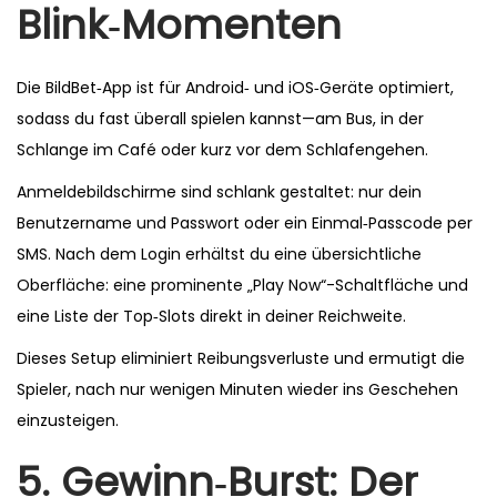
Blink‑Momenten
Die BildBet‑App ist für Android‑ und iOS‑Geräte optimiert,
sodass du fast überall spielen kannst—am Bus, in der
Schlange im Café oder kurz vor dem Schlafengehen.
Anmeldebildschirme sind schlank gestaltet: nur dein
Benutzername und Passwort oder ein Einmal‑Passcode per
SMS. Nach dem Login erhältst du eine übersichtliche
Oberfläche: eine prominente „Play Now“-Schaltfläche und
eine Liste der Top‑Slots direkt in deiner Reichweite.
Dieses Setup eliminiert Reibungsverluste und ermutigt die
Spieler, nach nur wenigen Minuten wieder ins Geschehen
einzusteigen.
5. Gewinn‑Burst: Der