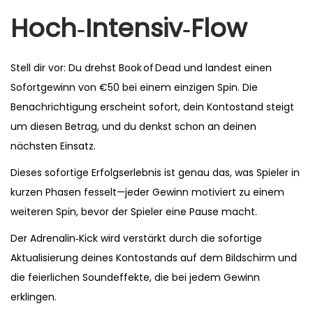
Hoch‑Intensiv‑Flow
Stell dir vor: Du drehst Book of Dead und landest einen
Sofortgewinn von €50 bei einem einzigen Spin. Die
Benachrichtigung erscheint sofort, dein Kontostand steigt
um diesen Betrag, und du denkst schon an deinen
nächsten Einsatz.
Dieses sofortige Erfolgserlebnis ist genau das, was Spieler in
kurzen Phasen fesselt—jeder Gewinn motiviert zu einem
weiteren Spin, bevor der Spieler eine Pause macht.
Der Adrenalin‑Kick wird verstärkt durch die sofortige
Aktualisierung deines Kontostands auf dem Bildschirm und
die feierlichen Soundeffekte, die bei jedem Gewinn
erklingen.