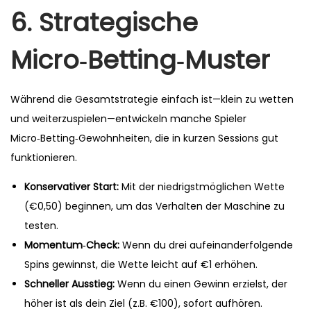
6. Strategische
Micro‑Betting‑Muster
Während die Gesamtstrategie einfach ist—klein zu wetten
und weiterzuspielen—entwickeln manche Spieler
Micro‑Betting‑Gewohnheiten, die in kurzen Sessions gut
funktionieren.
Konservativer Start:
Mit der niedrigstmöglichen Wette
(€0,50) beginnen, um das Verhalten der Maschine zu
testen.
Momentum‑Check:
Wenn du drei aufeinanderfolgende
Spins gewinnst, die Wette leicht auf €1 erhöhen.
Schneller Ausstieg:
Wenn du einen Gewinn erzielst, der
höher ist als dein Ziel (z.B. €100), sofort aufhören.