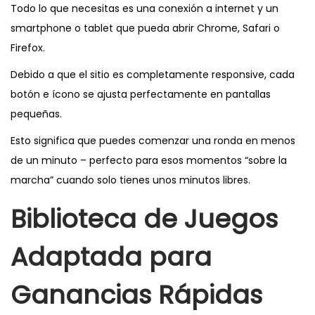
Todo lo que necesitas es una conexión a internet y un
smartphone o tablet que pueda abrir Chrome, Safari o
Firefox.
Debido a que el sitio es completamente responsive, cada
botón e ícono se ajusta perfectamente en pantallas
pequeñas.
Esto significa que puedes comenzar una ronda en menos
de un minuto – perfecto para esos momentos “sobre la
marcha” cuando solo tienes unos minutos libres.
Biblioteca de Juegos
Adaptada para
Ganancias Rápidas