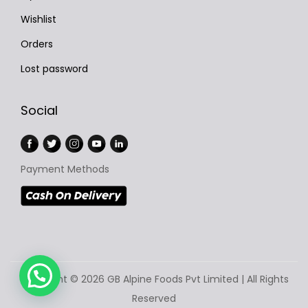
r
Wishlist
N
L
Orders
e
u
x
Lost password
c
t
k
p
y
Social
o
B
s
l
t
o
Payment Methods
:
c
k
C
a
s
Copyright © 2026 GB Alpine Foods Pvt Limited | All Rights
i
Reserved
n