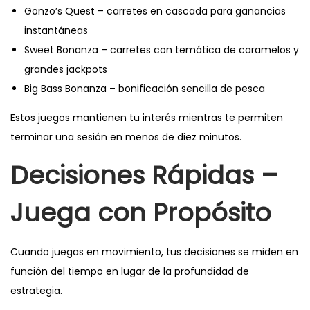
Gonzo’s Quest – carretes en cascada para ganancias
instantáneas
Sweet Bonanza – carretes con temática de caramelos y
grandes jackpots
Big Bass Bonanza – bonificación sencilla de pesca
Estos juegos mantienen tu interés mientras te permiten
terminar una sesión en menos de diez minutos.
Decisiones Rápidas –
Juega con Propósito
Cuando juegas en movimiento, tus decisiones se miden en
función del tiempo en lugar de la profundidad de
estrategia.