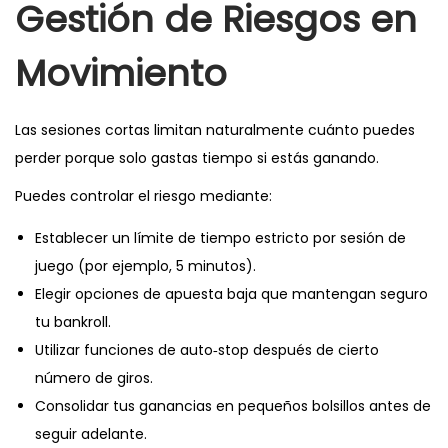
Gestión de Riesgos en
Movimiento
Las sesiones cortas limitan naturalmente cuánto puedes
perder porque solo gastas tiempo si estás ganando.
Puedes controlar el riesgo mediante:
Establecer un límite de tiempo estricto por sesión de
juego (por ejemplo, 5 minutos).
Elegir opciones de apuesta baja que mantengan seguro
tu bankroll.
Utilizar funciones de auto‑stop después de cierto
número de giros.
Consolidar tus ganancias en pequeños bolsillos antes de
seguir adelante.