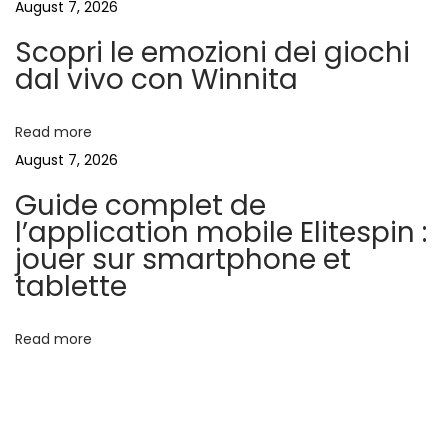
i
August 7, 2026
n
Scopri le emozioni dei giochi
o
g
dal vivo con Winnita
–
Q
a
u
Read more
i
t
August 7, 2026
c
Guide complet de
k
i
l’application mobile Elitespin :
S
jouer sur smartphone et
o
p
tablette
i
n
n
Read more
F
u
n
f