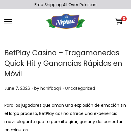
Free Shipping All Over Pakistan
0
S
S
k
k
i
i
p
p
BetPlay Casino – Tragamonedas
t
t
Quick‑Hit y Ganancias Rápidas en
o
o
Móvil
n
c
a
o
.
.
P
P
June 7, 2026
by
hanifbaqri
Uncategorized
v
n
o
o
i
t
s
s
Para los jugadores que aman una explosión de emoción sin
g
e
t
t
el largo proceso, BetPlay casino ofrece una experiencia
a
n
e
e
móvil elegante que te permite girar, ganar y desconectar
t
t
d
d
en minutos.