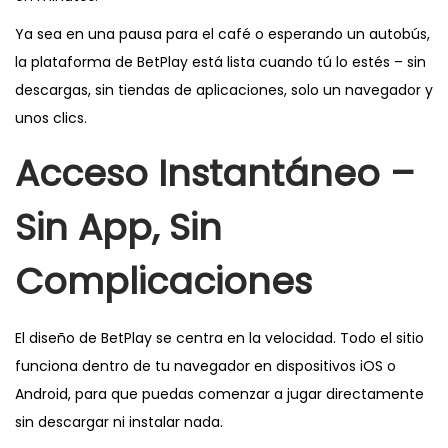
i
o
i
o
Ya sea en una pausa para el café o esperando un autobús,
n
n
n
la plataforma de BetPlay está lista cuando tú lo estés – sin
descargas, sin tiendas de aplicaciones, solo un navegador y
unos clics.
Acceso Instantáneo –
Sin App, Sin
Complicaciones
El diseño de BetPlay se centra en la velocidad. Todo el sitio
funciona dentro de tu navegador en dispositivos iOS o
Android, para que puedas comenzar a jugar directamente
sin descargar ni instalar nada.