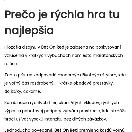
Prečo je rýchla hra tu
najlepšia
Filozofia dizajnu v
Bet On Red
je založená na poskytovaní
vzrušenia v krátkych výbuchoch namiesto maratónskych
relácií.
Tento prístup zodpovedá moderným životným štýlom, kde
je voľný čas rozdrobený — krátke obedové prestávky,
dojížďky, čakárne.
Kombinácia rýchlych hier, okamžitých vkladov, rýchlych
výplat a pohotovej podpory vytvára prostredie, kde si môžu
hráči užívať vysokú intenzitu bez dlhých záväzkov.
Jednoducho povedané,
Bet On Red
premieňa každú voľnú