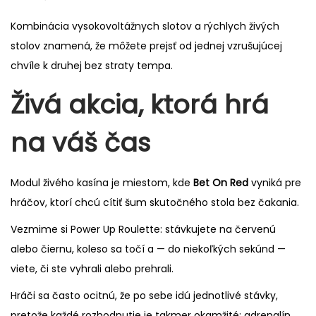
Kombinácia vysokovoltážnych slotov a rýchlych živých
stolov znamená, že môžete prejsť od jednej vzrušujúcej
chvíle k druhej bez straty tempa.
Živá akcia, ktorá hrá
na váš čas
Modul živého kasína je miestom, kde
Bet On Red
vyniká pre
hráčov, ktorí chcú cítiť šum skutočného stola bez čakania.
Vezmime si Power Up Roulette: stávkujete na červenú
alebo čiernu, koleso sa točí a — do niekoľkých sekúnd —
viete, či ste vyhrali alebo prehrali.
Hráči sa často ocitnú, že po sebe idú jednotlivé stávky,
pretože každé rozhodnutie je takmer okamžité; adrenalín