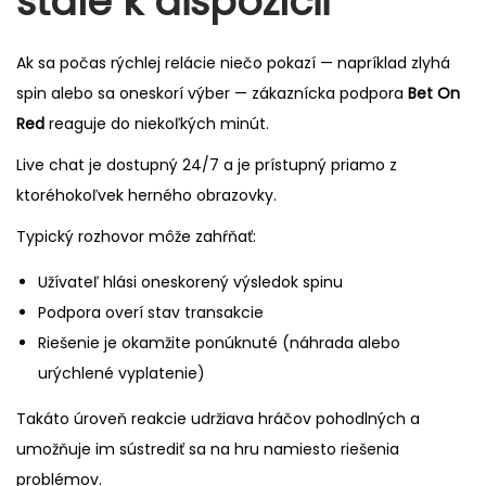
stále k dispozícii
Ak sa počas rýchlej relácie niečo pokazí — napríklad zlyhá
spin alebo sa oneskorí výber — zákaznícka podpora
Bet On
Red
reaguje do niekoľkých minút.
Live chat je dostupný 24/7 a je prístupný priamo z
ktoréhokoľvek herného obrazovky.
Typický rozhovor môže zahŕňať:
Užívateľ hlási oneskorený výsledok spinu
Podpora overí stav transakcie
Riešenie je okamžite ponúknuté (náhrada alebo
urýchlené vyplatenie)
Takáto úroveň reakcie udržiava hráčov pohodlných a
umožňuje im sústrediť sa na hru namiesto riešenia
problémov.