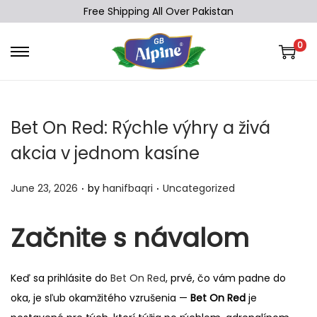
Free Shipping All Over Pakistan
0
S
S
k
k
i
i
p
p
Bet On Red: Rýchle výhry a živá
t
t
akcia v jednom kasíne
o
o
n
c
.
.
P
P
June 23, 2026
by
hanifbaqri
Uncategorized
a
o
o
o
v
n
s
s
Začnite s návalom
i
t
t
t
g
e
e
e
a
n
Keď sa prihlásite do
Bet On Red
, prvé, čo vám padne do
d
d
t
t
oka, je sľub okamžitého vzrušenia —
Bet On Red
je
o
i