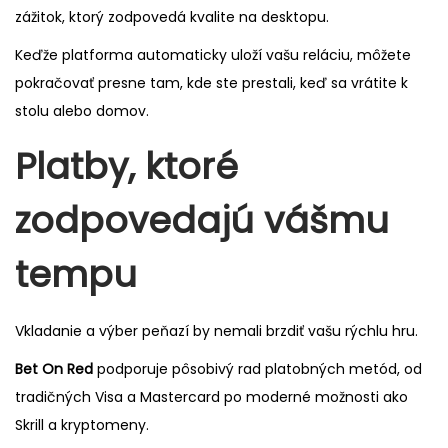
zážitok, ktorý zodpovedá kvalite na desktopu.
Keďže platforma automaticky uloží vašu reláciu, môžete
pokračovať presne tam, kde ste prestali, keď sa vrátite k
stolu alebo domov.
Platby, ktoré
zodpovedajú vášmu
tempu
Vkladanie a výber peňazí by nemali brzdiť vašu rýchlu hru.
Bet On Red
podporuje pôsobivý rad platobných metód, od
tradičných Visa a Mastercard po moderné možnosti ako
Skrill a kryptomeny.