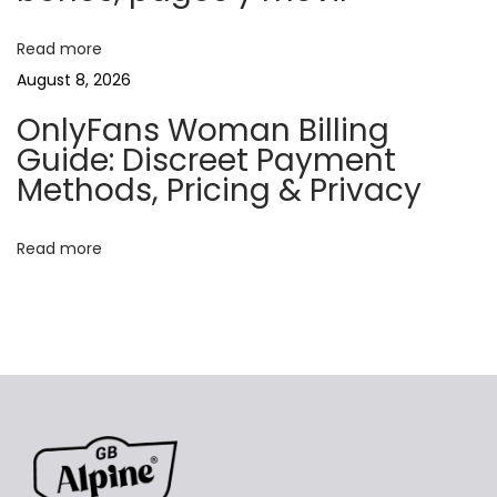
n
a
k
Read more
o
t
August 8, 2026
t
OnlyFans Woman Billing
i
i
Guide: Discreet Payment
u
Methods, Pricing & Privacy
o
t
u
Read more
n
s
s
u
u
n
n
i
t