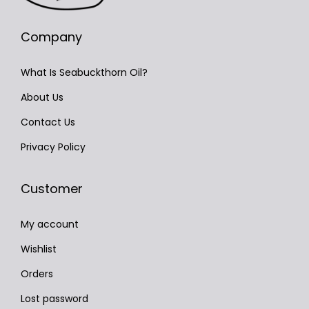
t
e
Company
l
i
What Is Seabuckthorn Oil?
j
About Us
a
Contact Us
–
a
Privacy Policy
i
k
Customer
a
t
My account
a
Wishlist
u
Orders
l
u
Lost password