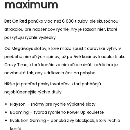
maximum
Bet On Red
ponúka viac než 6 000 titulov, ale skutočnou
atrakciou pre nadšencov rýchlej hry je rozsah hier, ktoré
poskytujú rýchle výsledky.
Od Megaways slotov, ktoré môžu spustiť obrovské výhry v
priebehu niekoľkých spinov, až po živé kasínové udalosti ako
Crazy Time, ktoré končia za niekoľko minút, každá hra je
navrhnutá tak, aby udržiavala čas na pohybe.
Nižšie je prehľad poskytovateľov, ktorí poháňajú
najobľúbenejšie rýchle tituly:
Playson – známy pre rýchle výplatné sloty
BGaming – tvorca rýchleho Power Up Roulette
Evolution Gaming – ponúka živý blackjack, ktorý rýchlo
končí