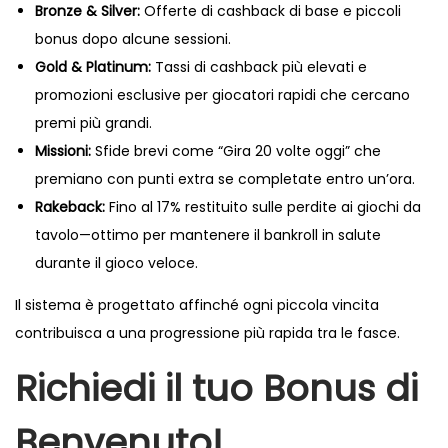
Bronze & Silver:
Offerte di cashback di base e piccoli
bonus dopo alcune sessioni.
Gold & Platinum:
Tassi di cashback più elevati e
promozioni esclusive per giocatori rapidi che cercano
premi più grandi.
Missioni:
Sfide brevi come “Gira 20 volte oggi” che
premiano con punti extra se completate entro un’ora.
Rakeback:
Fino al 17% restituito sulle perdite ai giochi da
tavolo—ottimo per mantenere il bankroll in salute
durante il gioco veloce.
Il sistema è progettato affinché ogni piccola vincita
contribuisca a una progressione più rapida tra le fasce.
Richiedi il tuo Bonus di
Benvenuto!