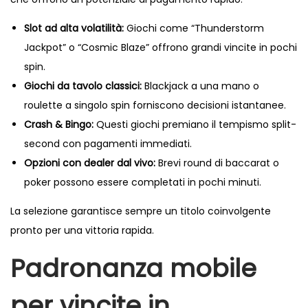
Slot ad alta volatilità:
Giochi come “Thunderstorm
Jackpot” o “Cosmic Blaze” offrono grandi vincite in pochi
spin.
Giochi da tavolo classici:
Blackjack a una mano o
roulette a singolo spin forniscono decisioni istantanee.
Crash & Bingo:
Questi giochi premiano il tempismo split-
second con pagamenti immediati.
Opzioni con dealer dal vivo:
Brevi round di baccarat o
poker possono essere completati in pochi minuti.
La selezione garantisce sempre un titolo coinvolgente
pronto per una vittoria rapida.
Padronanza mobile
per vincite in