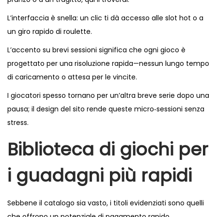
L’interfaccia è snella: un clic ti dà accesso alle slot hot o a
un giro rapido di roulette.
L’accento su brevi sessioni significa che ogni gioco è
progettato per una risoluzione rapida—nessun lungo tempo
di caricamento o attesa per le vincite.
I giocatori spesso tornano per un’altra breve serie dopo una
pausa; il design del sito rende queste micro‑sessioni senza
stress.
Biblioteca di giochi per
i guadagni più rapidi
Sebbene il catalogo sia vasto, i titoli evidenziati sono quelli
che offrono un potenziale di pagamento rapido.