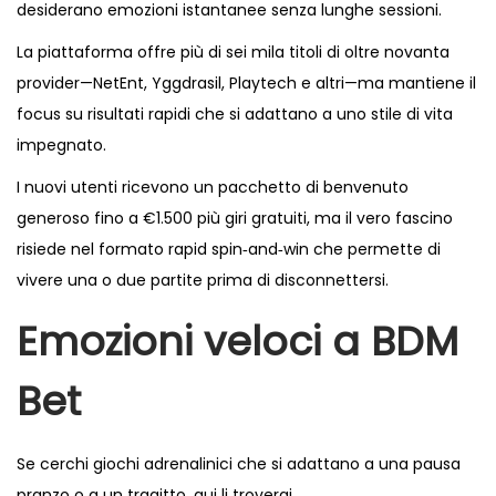
i
desiderano emozioni istantanee senza lunghe sessioni.
o
i
o
La piattaforma offre più di sei mila titoli di oltre novanta
n
n
n
provider—NetEnt, Yggdrasil, Playtech e altri—ma mantiene il
focus su risultati rapidi che si adattano a uno stile di vita
impegnato.
I nuovi utenti ricevono un pacchetto di benvenuto
generoso fino a €1.500 più giri gratuiti, ma il vero fascino
risiede nel formato rapid spin‑and‑win che permette di
vivere una o due partite prima di disconnettersi.
Emozioni veloci a BDM
Bet
Se cerchi giochi adrenalinici che si adattano a una pausa
pranzo o a un tragitto, qui li troverai.