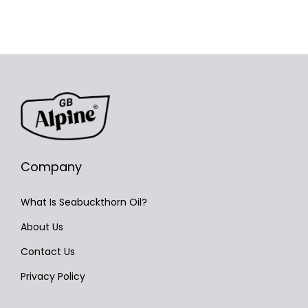
F
i
s
h
R
o
a
d
G
Company
a
m
What Is Seabuckthorn Oil?
e
About Us
N
E
Contact Us
e
x
x
p
Privacy Policy
t
l