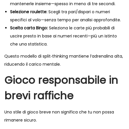
mantenerle insieme—spesso in meno di tre secondi.
Selezione roulette:
Scegli tra pari/dispari o numeri
specifici al volo—senza tempo per analisi approfondite.
Scelta carta Bingo:
Seleziona le carte più probabili di
uscire presto in base ai numeri recenti—più un istinto
che una statistica.
Questo modello di split‑thinking mantiene l’adrenalina alta,
riducendo il carico mentale.
Gioco responsabile in
brevi raffiche
Uno stile di gioco breve non significa che tu non possa
rimanere sicuro.