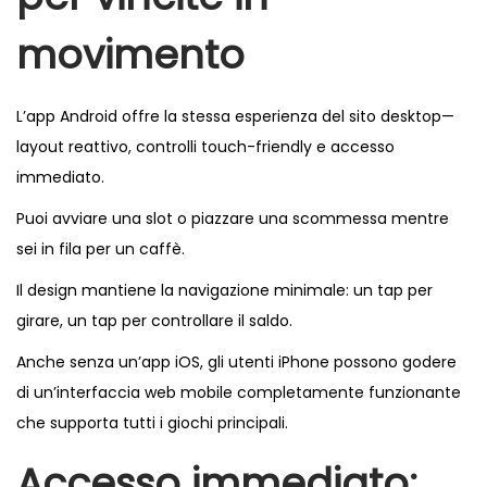
movimento
L’app Android offre la stessa esperienza del sito desktop—
layout reattivo, controlli touch-friendly e accesso
immediato.
Puoi avviare una slot o piazzare una scommessa mentre
sei in fila per un caffè.
Il design mantiene la navigazione minimale: un tap per
girare, un tap per controllare il saldo.
Anche senza un’app iOS, gli utenti iPhone possono godere
di un’interfaccia web mobile completamente funzionante
che supporta tutti i giochi principali.
Accesso immediato: