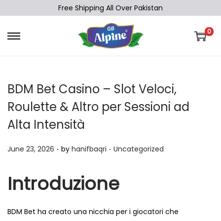
Free Shipping All Over Pakistan
0
S
S
k
k
i
i
p
p
BDM Bet Casino – Slot Veloci,
t
t
Roulette & Altro per Sessioni ad
o
o
Alta Intensità
n
c
a
o
.
.
P
P
June 23, 2026
by
hanifbaqri
Uncategorized
v
n
o
o
i
t
s
s
Introduzione
g
e
t
t
a
n
e
e
t
t
BDM Bet ha creato una nicchia per i giocatori che
d
d